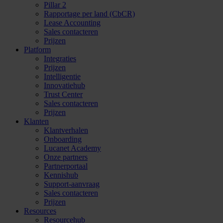
Pillar 2
Rapportage per land (CbCR)
Lease Accounting
Sales contacteren
Prijzen
Platform
Integraties
Prijzen
Intelligentie
Innovatiehub
Trust Center
Sales contacteren
Prijzen
Klanten
Klantverhalen
Onboarding
Lucanet Academy
Onze partners
Partnerportaal
Kennishub
Support-aanvraag
Sales contacteren
Prijzen
Resources
Resourcehub