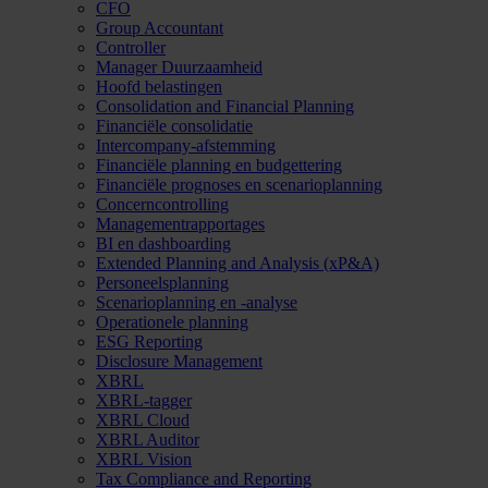
CFO
Group Accountant
Controller
Manager Duurzaamheid
Hoofd belastingen
Consolidation and Financial Planning
Financiële consolidatie
Intercompany-afstemming
Financiële planning en budgettering
Financiële prognoses en scenarioplanning
Concerncontrolling
Managementrapportages
BI en dashboarding
Extended Planning and Analysis (xP&A)
Personeelsplanning
Scenarioplanning en -analyse
Operationele planning
ESG Reporting
Disclosure Management
XBRL
XBRL-tagger
XBRL Cloud
XBRL Auditor
XBRL Vision
Tax Compliance and Reporting