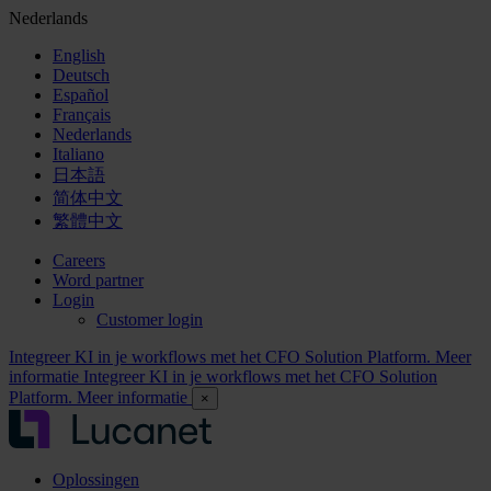
Nederlands
English
Deutsch
Español
Français
Nederlands
Italiano
日本語
简体中文
繁體中文
Careers
Word partner
Login
Customer login
Integreer KI in je workflows met het CFO Solution Platform. Meer
informatie
Integreer KI in je workflows met het CFO Solution
Platform. Meer informatie
×
Oplossingen