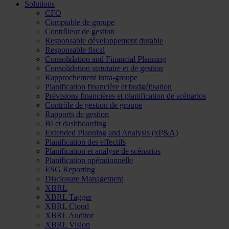
Solutions
CFO
Comptable de groupe
Contrôleur de gestion
Responsable développement durable
Responsable fiscal
Consolidation and Financial Planning
Consolidation statutaire et de gestion
Rapprochement intra-groupe
Planification financière et budgétisation
Prévisions financières et planification de scénarios
Contrôle de gestion de groupe
Rapports de gestion
BI et dashboarding
Extended Planning and Analysis (xP&A)
Planification des effectifs
Planification et analyse de scénarios
Planification opérationnelle
ESG Reporting
Disclosure Management
XBRL
XBRL Tagger
XBRL Cloud
XBRL Auditor
XBRL Vision