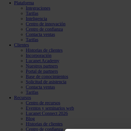
Plataforma
Integraciones
Tarifas
Inteligencia
Centro de innovación
Centro de confianza
Contacta ventas
Tarifas
Clientes
Historias de clientes
Incorporación
Lucanet Academy
Nuestros partners
Portal de partners
Base de conocimientos
Solicitud de asistencia
Contacta ventas
Tarifas
Recursos
Centro de recursos
Eventos y seminarios web
Lucanet Connect 2026
Blog
Historias de clientes
Centro de confianza