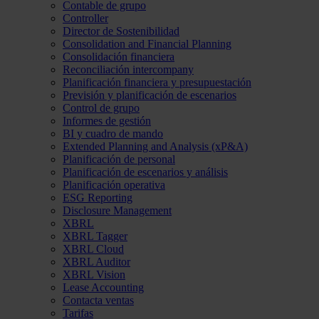
Contable de grupo
Controller
Director de Sostenibilidad
Consolidation and Financial Planning
Consolidación financiera
Reconciliación intercompany
Planificación financiera y presupuestación
Previsión y planificación de escenarios
Control de grupo
Informes de gestión
BI y cuadro de mando
Extended Planning and Analysis (xP&A)
Planificación de personal
Planificación de escenarios y análisis
Planificación operativa
ESG Reporting
Disclosure Management
XBRL
XBRL Tagger
XBRL Cloud
XBRL Auditor
XBRL Vision
Lease Accounting
Contacta ventas
Tarifas