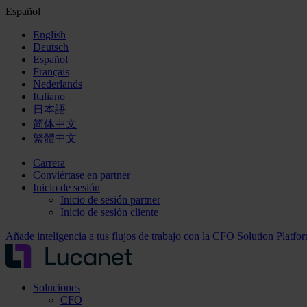
Español
English
Deutsch
Español
Français
Nederlands
Italiano
日本語
简体中文
繁體中文
Carrera
Conviértase en partner
Inicio de sesión
Inicio de sesión partner
Inicio de sesión cliente
Añade inteligencia a tus flujos de trabajo con la CFO Solution Platf
Soluciones
CFO