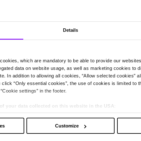
Details
cookies, which are mandatory to be able to provide our websites f
gated data on website usage, as well as marketing cookies to di
e. In addition to allowing all cookies, “Allow selected cookies” a
 click “Only essential cookies”, the use of cookies is limited to 
“Cookie settings” in the footer.
of your data collected on this website in the USA
:
s” you also agree that your data will be processed in the USA. T
y with a level of data protection that is inadequate by EU standar
ies
Customize
sed by US authorities.
 cierre financiero