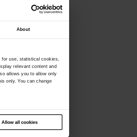
About
or use, statistical cookies,
splay relevant content and
lso allows you to allow only
this only. You can change
he European Court of Justice
ds. There is a particular risk
Allow all cookies