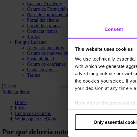
Lucanet Academy
Centro de Formación
Base de conocimientos
Portal del cliente
Portal de partners
Consent
Contacta ventas
Tarifas
Por qué Lucanet
Acerca de nosotros
This website uses cookies
Centro de innovación
Sostenibilidad
We use technically essential 
Centro de confianza
with which we generate aggre
Contacta ventas
advertising outside our websit
Tarifas
the cookies you select. If you
your decision at any time via 
Solicitar demo
Home
Note about the processing 
Inicio
By clicking “Allow all cookie
Centro de recursos
judges the USA to be a countr
Whitepapers y eBooks
Only essential cook
that your data may be proces
Por qué debería automatizar su proceso de