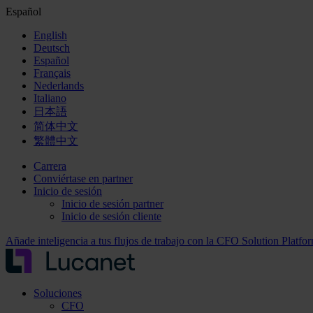
Español
English
Deutsch
Español
Français
Nederlands
Italiano
日本語
简体中文
繁體中文
Carrera
Conviértase en partner
Inicio de sesión
Inicio de sesión partner
Inicio de sesión cliente
Añade inteligencia a tus flujos de trabajo con la CFO Solution Platf
Soluciones
CFO