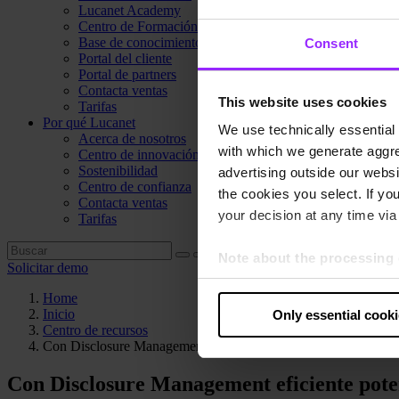
Lucanet Academy
Centro de Formación
Base de conocimientos
Consent
Portal del cliente
Portal de partners
Contacta ventas
This website uses cookies
Tarifas
Por qué Lucanet
We use technically essential 
Acerca de nosotros
with which we generate aggre
Centro de innovación
Sostenibilidad
advertising outside our websit
Centro de confianza
the cookies you select. If you
Contacta ventas
your decision at any time via 
Tarifas
Note about the processing 
Solicitar demo
By clicking “Allow all cookie
Home
judges the USA to be a countr
Inicio
Only essential cook
that your data may be proces
Centro de recursos
Con Disclosure Management eficiente potenciará el éxito de s
Con Disclosure Management eficiente poten