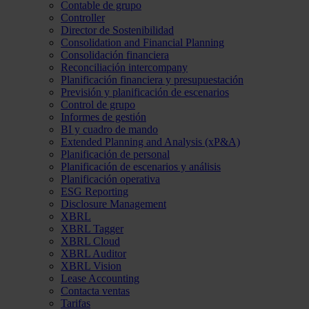
Contable de grupo
Controller
Director de Sostenibilidad
Consolidation and Financial Planning
Consolidación financiera
Reconciliación intercompany
Planificación financiera y presupuestación
Previsión y planificación de escenarios
Control de grupo
Informes de gestión
BI y cuadro de mando
Extended Planning and Analysis (xP&A)
Planificación de personal
Planificación de escenarios y análisis
Planificación operativa
ESG Reporting
Disclosure Management
XBRL
XBRL Tagger
XBRL Cloud
XBRL Auditor
XBRL Vision
Lease Accounting
Contacta ventas
Tarifas