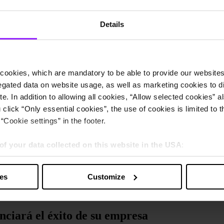
Details
cookies, which are mandatory to be able to provide our websites f
gated data on website usage, as well as marketing cookies to di
e. In addition to allowing all cookies, “Allow selected cookies” a
 click “Only essential cookies”, the use of cookies is limited to 
“Cookie settings” in the footer.
of your data collected on this website in the USA
:
s” you also agree that your data will be processed in the USA. T
y with a level of data protection that is inadequate by EU standar
ies
Customize
sed by US authorities.
u empresa
ciará el éxito de su empresa