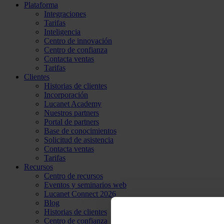
Plataforma
Integraciones
Tarifas
Inteligencia
Centro de innovación
Centro de confianza
Contacta ventas
Tarifas
Clientes
Historias de clientes
Incorporación
Lucanet Academy
Nuestros partners
Portal de partners
Base de conocimientos
Solicitud de asistencia
Contacta ventas
Tarifas
Recursos
Centro de recursos
Eventos y seminarios web
Lucanet Connect 2026
Blog
Historias de clientes
Centro de confianza