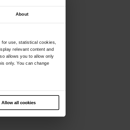
About
or use, statistical cookies,
splay relevant content and
lso allows you to allow only
this only. You can change
he European Court of Justice
ds. There is a particular risk
Allow all cookies