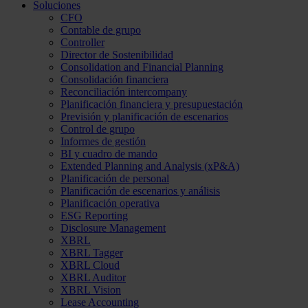
Soluciones
CFO
Contable de grupo
Controller
Director de Sostenibilidad
Consolidation and Financial Planning
Consolidación financiera
Reconciliación intercompany
Planificación financiera y presupuestación
Previsión y planificación de escenarios
Control de grupo
Informes de gestión
BI y cuadro de mando
Extended Planning and Analysis (xP&A)
Planificación de personal
Planificación de escenarios y análisis
Planificación operativa
ESG Reporting
Disclosure Management
XBRL
XBRL Tagger
XBRL Cloud
XBRL Auditor
XBRL Vision
Lease Accounting