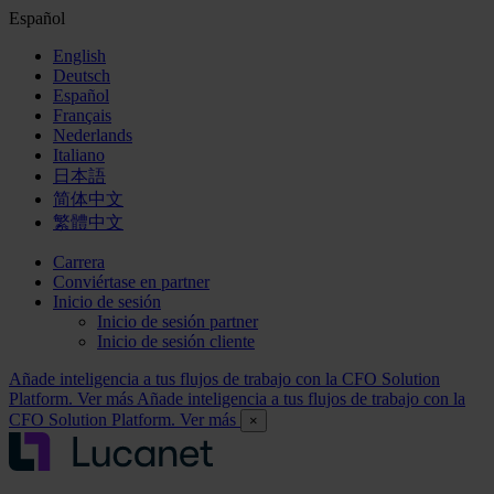
Español
English
Deutsch
Español
Français
Nederlands
Italiano
日本語
简体中文
繁體中文
Carrera
Conviértase en partner
Inicio de sesión
Inicio de sesión partner
Inicio de sesión cliente
Añade inteligencia a tus flujos de trabajo con la CFO Solution
Platform. Ver más
Añade inteligencia a tus flujos de trabajo con la
CFO Solution Platform. Ver más
×