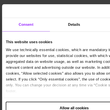
Informes
Disclosure management
INSIRE Consulting asesora a empresas con un innovador enfoque
Consent
Details
de 360 grados, combinando los conocimientos de Finanzas,
Contabilidad y TI. Nuestros consultores se encargan tanto del
trabajo conceptual como de la implementación y la personalización
de soluciones de software empresarial. Nos centramos en soluciones
This website uses cookies
sostenibles que se desarrollan en cooperación con nuestros clientes.
Soluciones que inspiran tanto a TI como al negocio. Nuestro alto
We use technically essential cookies, which are mandatory t
grado de orientación al servicio y atención al cliente es una
provide our websites for use, statistical cookies, with which
característica esencial de nuestro trabajo.
aggregated data on website usage, as well as marketing cook
Contacto
relevant content and advertising outside our website. In additi
Más información sobre nuestro socio
cookies, “Allow selected cookies” also allows you to allow o
select. If you click “Only essential cookies”, the use of cookie
only. You can change your decision at any time via “Cookie se
footer.
Note about the processing of your data collected on this 
Allow all cookies
USA
: