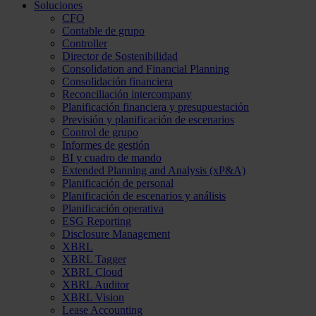
Soluciones
CFO
Contable de grupo
Controller
Director de Sostenibilidad
Consolidation and Financial Planning
Consolidación financiera
Reconciliación intercompany
Planificación financiera y presupuestación
Previsión y planificación de escenarios
Control de grupo
Informes de gestión
BI y cuadro de mando
Extended Planning and Analysis (xP&A)
Planificación de personal
Planificación de escenarios y análisis
Planificación operativa
ESG Reporting
Disclosure Management
XBRL
XBRL Tagger
XBRL Cloud
XBRL Auditor
XBRL Vision
Lease Accounting