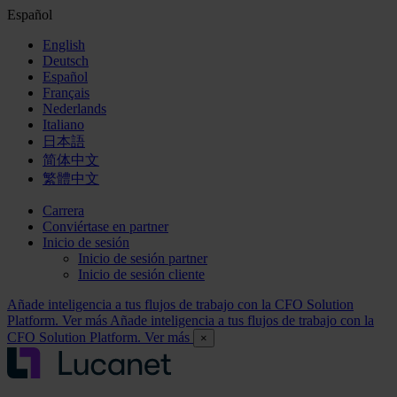
Español
English
Deutsch
Español
Français
Nederlands
Italiano
日本語
简体中文
繁體中文
Carrera
Conviértase en partner
Inicio de sesión
Inicio de sesión partner
Inicio de sesión cliente
Añade inteligencia a tus flujos de trabajo con la CFO Solution
Platform. Ver más
Añade inteligencia a tus flujos de trabajo con la
CFO Solution Platform. Ver más
×