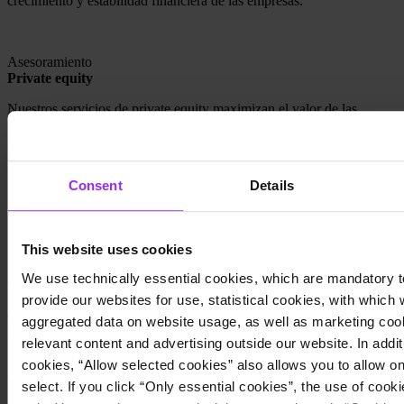
crecimiento y estabilidad financiera de las empresas.
Asesoramiento
Private equity
Nuestros servicios de private equity maximizan el valor de las
inversiones. Desde la evaluación de oportunidades hasta la
implementación de estrategias de crecimiento, proporcionamos
asesoramiento integral y personalizado para asegurar el éxito y la
rentabilidad de las carteras empresariales.
Consent
Details
Informes
This website uses cookies
ESG y Sustainability Reporting
We use technically essential cookies, which are mandatory t
Ofrecemos servicios de ESG y Sustainability Reporting que mejoran
la transparencia y responsabilidad corporativa. Ayudamos a las
provide our websites for use, statistical cookies, with which
empresas a integrar prácticas sostenibles, cumpliendo con
aggregated data on website usage, as well as marketing cook
normativas y aumentando su valor a largo plazo mediante informes
relevant content and advertising outside our website. In additi
precisos y estrategias efectivas.
cookies, “Allow selected cookies” also allows you to allow o
Contacto
select. If you click “Only essential cookies”, the use of cookie