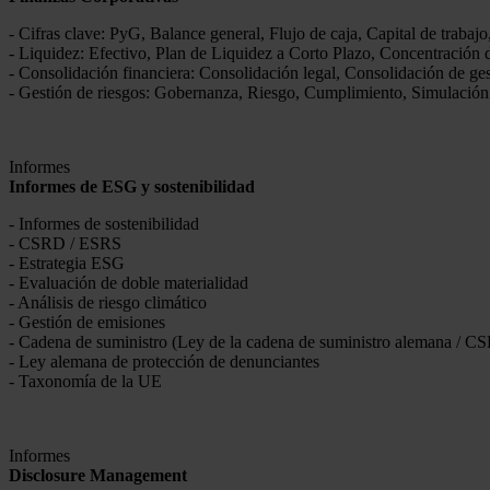
-
Cifras
clave:
PyG, Balance general, Flujo de caja, Capital de trabajo
-
Liquidez
:
Efectivo, Plan de
Liquidez
a Corto Plazo, Concentración
-
Consolidación
financiera
:
Consolidación legal, Consolidación de ge
-
Gestión
de
riesgos
:
Gobernanza, Riesgo, Cumplimiento, Simulación
Informes
Informes
de ESG y
sostenibilidad
- I
nformes
de sostenibilidad
- CSRD / ESRS
- E
strategia
ESG
-
Evaluación
de doble materialidad
-
Análisis
de
riesgo
climático
-
Gestión
de emisiones
- Cadena de
suministro
(Ley de la
cadena
de
suministro
alemana
/ C
- Ley
alemana
de
protección
de
denunciantes
-
Taxonomía
de la UE
Informes
Disclosure Management