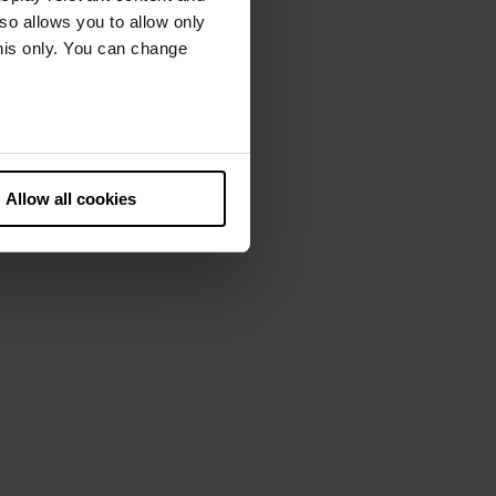
lso allows you to allow only
this only. You can change
he European Court of Justice
ds. There is a particular risk
Allow all cookies