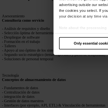
advertising outside our websit
the cookies you select. If you
Asesoramiento
your decision at any time via 
Consultoría
como
servicio
Note about the processing 
-
Análisis
de
requisitos
y diseño
-
Selección
óptima
de
herramientas
para sus necesidades
By clicking “Allow all cookie
-
Despliegue
de software
judges the USA to be a countr
-
Formación
en
el
trabajo
Only essential cook
that your data may be proces
- Talleres
-
Apoyo
al
uso
óptimo
de
los
sistemas
existentes
- Segundo socio
estratégico
(
temas
especiales
y
picos
de
temporada
)
- Soluciones de personal temporal
Tecnología
Conceptos
de
almacenamiento
de
datos
-
Fundamentos
de datos
-
Centralización
de datos
-
integración
de datos
-
Gestión
de
datos
maestros
- Interfaces (
por
ejemplo
, API, ETL) &
Vinculación
de herramientas