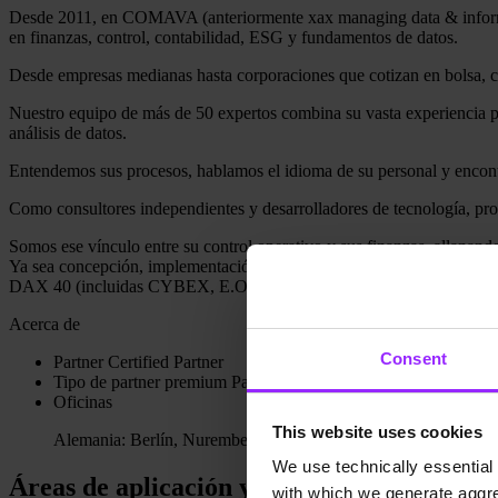
Desde 2011, en COMAVA (anteriormente
xax
managing
data &
info
en
finanzas
, control,
contabilidad
, ESG y
fundamentos
de
datos
.
Desde
empresas
medianas
hasta
corporaciones
que
cotizan
en
bolsa
,
Nuestro
equipo
de
más
de 50
expertos
combina
su
vasta
experiencia
p
análisis
de
datos
.
Entendemos sus
procesos
,
hablamos
el
idioma
de
su
personal y
encon
Como
consultores
independientes
y
desarrolladores
de
tecnología
,
pr
Somos ese
vínculo
entre
su
control
operativo
y sus
finanzas
,
allanand
Ya sea
concepción
,
implementación
o
transformación
digital, COM
DAX 40 (
incluidas
CYBEX,
E.ON
, Schalke 04, Meiller Kipper, W
Acerca de
Consent
Partner
Certified Partner
Tipo de partner
premium
Partner
Oficinas
This website uses cookies
Alemania: Berlín, Nuremberg, Ludwigsburg
We use technically essential 
Áreas de aplicación y temas de enfoque
with which we generate aggre