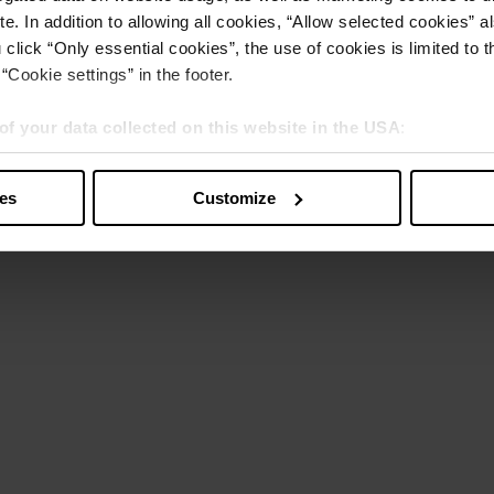
e. In addition to allowing all cookies, “Allow selected cookies” a
 click “Only essential cookies”, the use of cookies is limited to 
“Cookie settings” in the footer.
of your data collected on this website in the USA
:
s” you also agree that your data will be processed in the USA. T
y with a level of data protection that is inadequate by EU standar
ies
Customize
sed by US authorities.