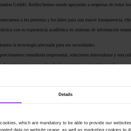
rmation
GmbH
, Berlín) hemos estado apoyando a empresas de todos los 
conectamos
a las personas y
los
datos
para
una
mayor
transparencia
,
efi
ráctica
con
su
experiencia
académica
en
sistemas
de
información
empre
tramos
la
tecnología
adecuada
para sus
necesidades
.
oporcionamos
consultoría
empresarial
,
soluciones
innovadoras
y
una
co
o
el
camino
para
una
acción
rápida
y
ventajas
competitivas
reales
.
AVA
ofrece
consultoría
valiosa
y
generadora
de valor.
Aproveche
nuestra
WF,
Schwäbisch
Hall y Sana Kliniken). Juntos,
moldeamos
el
futuro
de
Details
cookies, which are mandatory to be able to provide our websites f
gated data on website usage, as well as marketing cookies to di