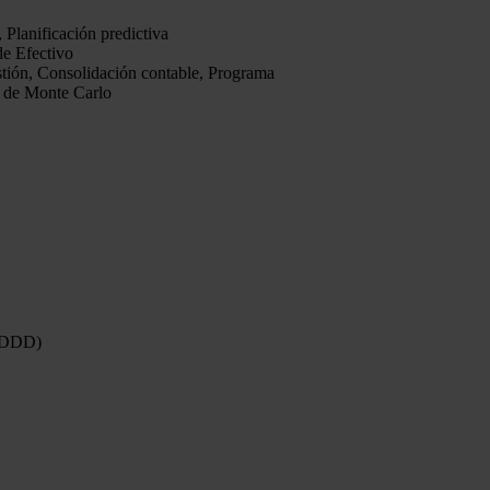
, Planificación
predictiva
 de
Efectivo
stión, Consolidación contable, Programa
 de Monte Carlo
SDDD)