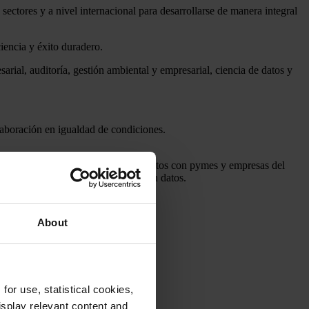
sectores y a nivel internacional para
desarrollarse
de
manera
integral
ciencia
y
éxito
duradero
.
sarial
,
auditoría
,
gestión
ambiental
y
empresarial
,
ciencia
de
datos
y
laboración
en
igualdad
de
condiciones
.
experiencia
en
innumerables
proyectos
con
pymes
y
empresas
del
su
gobernanza
corporativa
basada
en
datos
.
About
or use, statistical cookies,
splay relevant content and