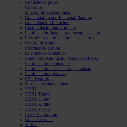
Contable de grupo
Controller
Director de Sostenibilidad
Consolidation and Financial Planning
Consolidación financiera
Reconciliación intercompany
Planificación financiera y presupuestación
Previsión y planificación de escenarios
Control de grupo
Informes de gestión
BI y cuadro de mando
Extended Planning and Analysis (xP&A)
Planificación de personal
Planificación de escenarios y análisis
Planificación operativa
ESG Reporting
Disclosure Management
XBRL
XBRL Tagger
XBRL Cloud
XBRL Auditor
XBRL Vision
Lease Accounting
Contacta ventas
Tarifas