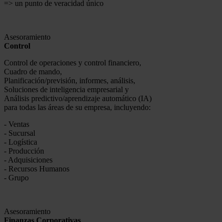
=>
un punto de
veracidad
único
Asesoramiento
Control
Control de
operaciones
y control
financiero
,
Cuadro de mando,
Planificación/
previsión
,
informes
,
análisis
,
Soluciones de
inteligencia
empresarial
y
Análisis
predictivo
/
aprendizaje
automático
(IA)
para
todas
las
áreas
de
su
empresa
,
incluyendo
:
- Ventas
- Sucursal
- Logística
- Producción
- Adquisiciones
-
Recursos
Humanos
- Grupo
Asesoramiento
Finanzas
Corporativas