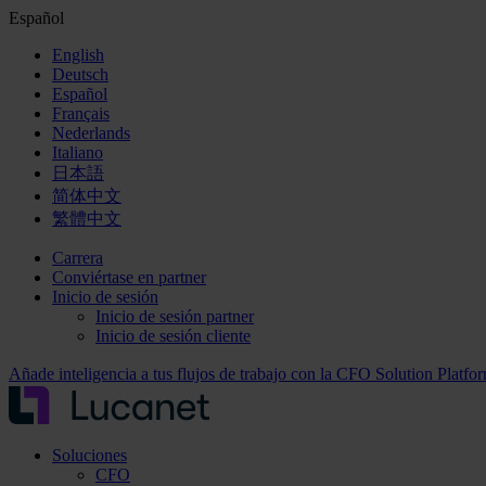
Español
English
Deutsch
Español
Français
Nederlands
Italiano
日本語
简体中文
繁體中文
Carrera
Conviértase en partner
Inicio de sesión
Inicio de sesión partner
Inicio de sesión cliente
Añade inteligencia a tus flujos de trabajo con la CFO Solution Platf
Soluciones
CFO