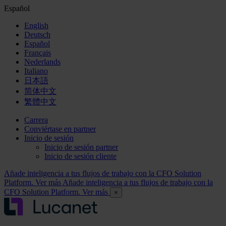
Español
English
Deutsch
Español
Français
Nederlands
Italiano
日本語
简体中文
繁體中文
Carrera
Conviértase en partner
Inicio de sesión
Inicio de sesión partner
Inicio de sesión cliente
Añade inteligencia a tus flujos de trabajo con la CFO Solution
Platform. Ver más
Añade inteligencia a tus flujos de trabajo con la
CFO Solution Platform. Ver más
×