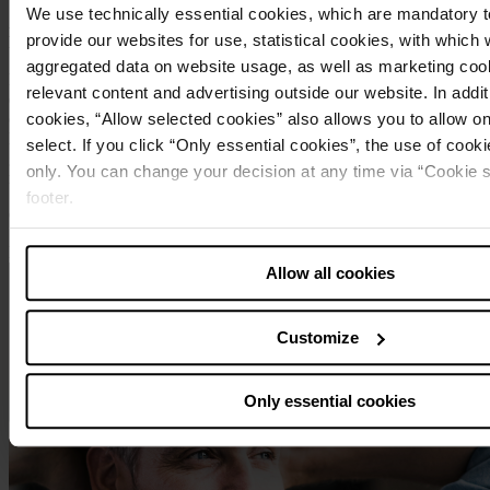
We use technically essential cookies, which are mandatory t
Asesoramiento
provide our websites for use, statistical cookies, with which
Performance Management
aggregated data on website usage, as well as marketing cook
Los servicios de auditoría interna (de gestión, de rendimiento, contra
relevant content and advertising outside our website. In additi
el blanqueo de capitales, de protección de datos) son de la más alta
cookies, “Allow selected cookies” also allows you to allow o
calidad, pues corren a cargo de expertos y auditores certificados.
Estos realizarán una evaluación sistemática y exhaustiva de la
select. If you click “Only essential cookies”, the use of cookie
gestión de riesgos, los controles internos, el rendimiento, los
only. You can change your decision at any time via “Cookie se
resultados económicos y la eficiencia de su empresa.
footer.
Contacto
Note about the processing of your data collected on this 
Más información sobre nuestro socio
Allow all cookies
USA
:
By clicking “Allow all cookies” you also agree that your data
in the USA. The European Court of Justice judges the USA to
Customize
a level of data protection that is inadequate by EU standards.
particular risk that your data may be processed by US author
Only essential cookies