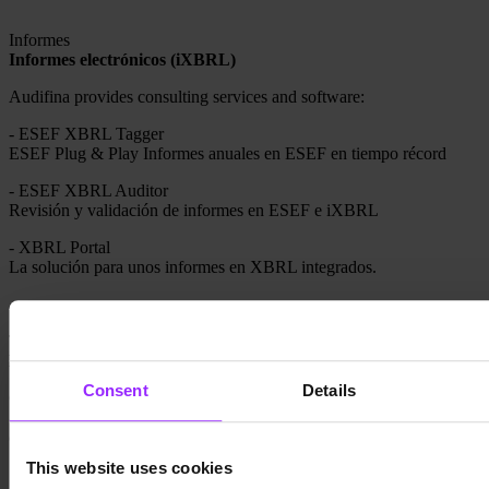
Informes
Informes electrónicos (iXBRL)
Audifina provides consulting services and software:
- ESEF XBRL Tagger
ESEF Plug & Play Informes anuales en ESEF en tiempo récord
- ESEF XBRL Auditor
Revisión y validación de informes en ESEF e iXBRL
- XBRL Portal
La solución para unos informes en XBRL integrados.
Tecnología
Herramientas BI y cuadro de mando
Consent
Details
Consultoría para la implementación de Power BI, un software de
analítica de negocio en tiempo real que permite visualizar, filtrar,
ordenar y comparar conjuntos de datos.
This website uses cookies