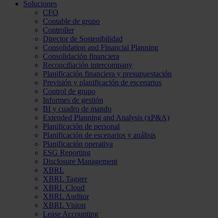
Soluciones
CFO
Contable de grupo
Controller
Director de Sostenibilidad
Consolidation and Financial Planning
Consolidación financiera
Reconciliación intercompany
Planificación financiera y presupuestación
Previsión y planificación de escenarios
Control de grupo
Informes de gestión
BI y cuadro de mando
Extended Planning and Analysis (xP&A)
Planificación de personal
Planificación de escenarios y análisis
Planificación operativa
ESG Reporting
Disclosure Management
XBRL
XBRL Tagger
XBRL Cloud
XBRL Auditor
XBRL Vision
Lease Accounting