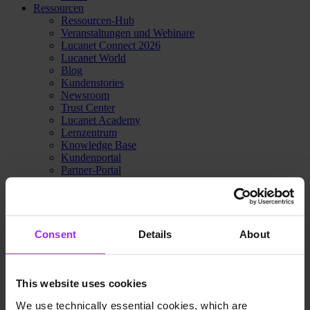
Ressourcen
Ressourcen-Hub
Veranstaltungen und Webinare
Lucanet Connect 2026
Lucanet World
Blog
Kundenstories
Newsroom
Trust Center
Lucanet Academy
Lernzentrum
Knowledge Base
Kundenportal
Partner-Portal
Kontaktieren Sie Sales
Preise
Warum Lucanet
Über uns
Innovations-Hub
Consent
Details
About
Nachhaltigkeit
Trust Center
Kontaktieren Sie Sales
Preise
This website uses cookies
We use technically essential cookies, which are