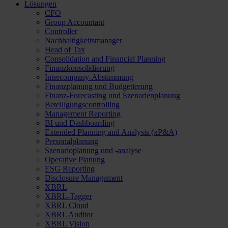
Lösungen
CFO
Group Accountant
Controller
Nachhaltigkeitsmanager
Head of Tax
Consolidation and Financial Planning
Finanzkonsolidierung
Intercompany-Abstimmung
Finanzplanung und Budgetierung
Finanz-Forecasting und Szenarienplanung
Beteiligungscontrolling
Management Reporting
BI und Dashboarding
Extended Planning and Analysis (xP&A)
Personalplanung
Szenarioplanung und -analyse
Operative Planung
ESG Reporting
Disclosure Management
XBRL
XBRL-Tagger
XBRL Cloud
XBRL Auditor
XBRL Vision