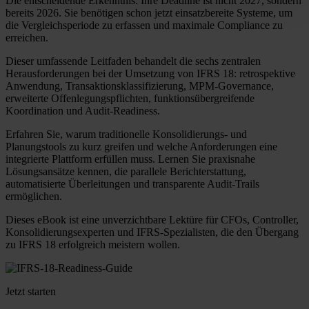
Die entscheidende Erkenntnis: Ihre Deadline ist nicht 2027, sondern
processed by US authorities.
bereits 2026. Sie benötigen schon jetzt einsatzbereite Systeme, um
die Vergleichsperiode zu erfassen und maximale Compliance zu
erreichen.
Dieser umfassende Leitfaden behandelt die sechs zentralen
Herausforderungen bei der Umsetzung von IFRS 18: retrospektive
Anwendung, Transaktionsklassifizierung, MPM-Governance,
erweiterte Offenlegungspflichten, funktionsübergreifende
Koordination und Audit-Readiness.
Erfahren Sie, warum traditionelle Konsolidierungs- und
Planungstools zu kurz greifen und welche Anforderungen eine
integrierte Plattform erfüllen muss. Lernen Sie praxisnahe
Lösungsansätze kennen, die parallele Berichterstattung,
automatisierte Überleitungen und transparente Audit-Trails
ermöglichen.
Dieses eBook ist eine unverzichtbare Lektüre für CFOs, Controller,
Konsolidierungsexperten und IFRS-Spezialisten, die den Übergang
zu IFRS 18 erfolgreich meistern wollen.
Jetzt starten