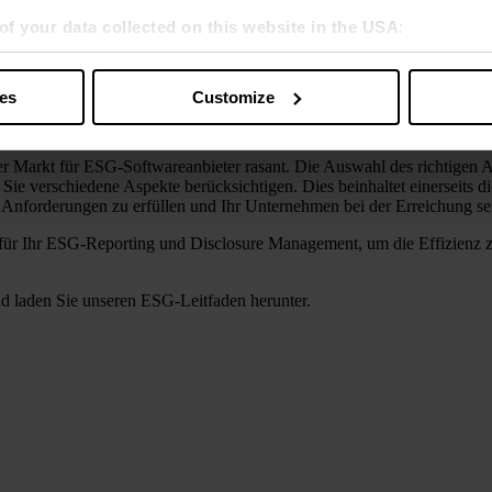
of your data collected on this website in the USA
:
s” you also agree that your data will be processed in the USA. T
y with a level of data protection that is inadequate by EU standar
ies
Customize
sed by US authorities.
 einer ESG-Software
er Markt für ESG-Softwareanbieter rasant. Die Auswahl des richtigen A
ie verschiedene Aspekte berücksichtigen. Dies beinhaltet einerseits 
e Anforderungen zu erfüllen und Ihr Unternehmen bei der Erreichung sei
re für Ihr ESG-Reporting und Disclosure Management, um die Effizien
nd laden Sie unseren ESG-Leitfaden herunter.