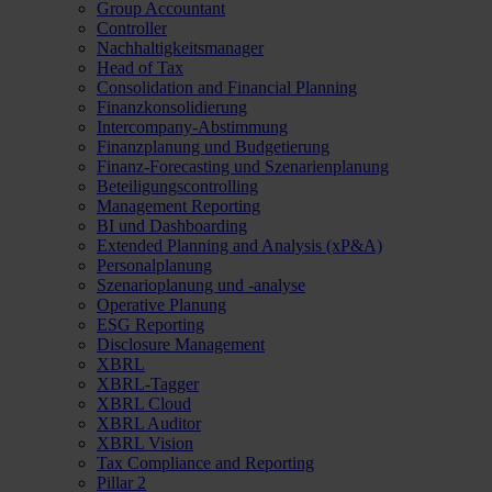
Group Accountant
Controller
Nachhaltigkeitsmanager
Head of Tax
Consolidation and Financial Planning
Finanzkonsolidierung
Intercompany-Abstimmung
Finanzplanung und Budgetierung
Finanz-Forecasting und Szenarienplanung
Beteiligungscontrolling
Management Reporting
BI und Dashboarding
Extended Planning and Analysis (xP&A)
Personalplanung
Szenarioplanung und -analyse
Operative Planung
ESG Reporting
Disclosure Management
XBRL
XBRL-Tagger
XBRL Cloud
XBRL Auditor
XBRL Vision
Tax Compliance and Reporting
Pillar 2