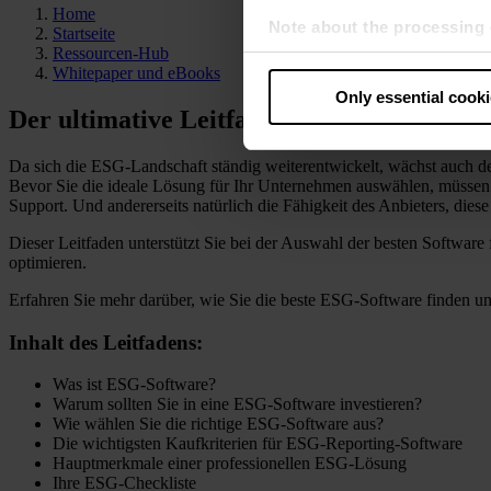
Home
Note about the processing 
Startseite
Ressourcen-Hub
By clicking “Allow all cookie
Whitepaper und eBooks
judges the USA to be a countr
Only essential cook
that your data may be proces
Der ultimative Leitfaden für die Auswahl
Da sich die ESG-Landschaft ständig weiterentwickelt, wächst auch d
Bevor Sie die ideale Lösung für Ihr Unternehmen auswählen, müssen S
Support. Und andererseits natürlich die Fähigkeit des Anbieters, dies
Dieser Leitfaden unterstützt Sie bei der Auswahl der besten Softwa
optimieren.
Erfahren Sie mehr darüber, wie Sie die beste ESG-Software finden u
Inhalt des Leitfadens:
Was ist ESG-Software?
Warum sollten Sie in eine ESG-Software investieren?
Wie wählen Sie die richtige ESG-Software aus?
Die wichtigsten Kaufkriterien für ESG-Reporting-Software
Hauptmerkmale einer professionellen ESG-Lösung
Ihre ESG-Checkliste