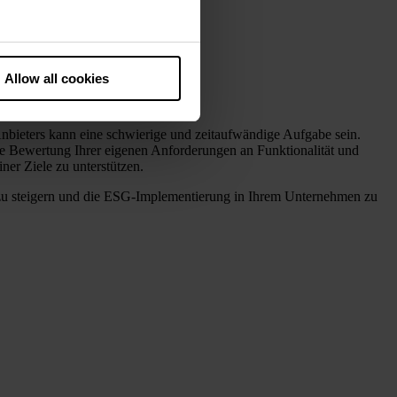
he European Court of Justice
ds. There is a particular risk
Allow all cookies
nbieters kann eine schwierige und zeitaufwändige Aufgabe sein.
die Bewertung Ihrer eigenen Anforderungen an Funktionalität und
ner Ziele zu unterstützen.
z zu steigern und die ESG-Implementierung in Ihrem Unternehmen zu