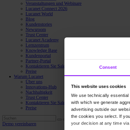
Veranstaltungen und Webinare
Lucanet Connect 2026
Lucanet World
Blog
Kundenstories
Newsroom
Trust Center
Lucanet Academy
Lernzentrum
Knowledge Base
Kundenportal
Partner-Portal
Kontaktieren Sie Sales
Consent
Preise
Warum Lucanet
Über uns
This website uses cookies
Innovations-Hub
Nachhaltigkeit
We use technically essential 
Trust Center
with which we generate aggre
Kontaktieren Sie Sales
Preise
advertising outside our websit
the cookies you select. If you
your decision at any time via 
Demo vereinbaren