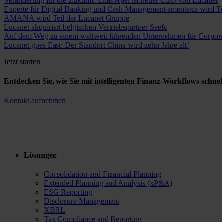
Veränderung für die Zukunft: Elias Apel ist neuer CEO von Lucanet
Experte für Digital Banking und Cash Management ementexx wird Te
AMANA wird Teil der Lucanet Gruppe
Lucanet akquiriert belgischen Vertriebspartner Seefo
Auf dem Weg zu einem weltweit führenden Unternehmen für Corporat
Lucanet goes East: Der Standort China wird zehn Jahre alt!
Jetzt starten
Entdecken Sie, wie Sie mit intelligenten Finanz-Workflows schnel
Kontakt aufnehmen
Lösungen
Consolidation and Financial Planning
Extended Planning and Analysis (xP&A)
ESG Reporting
Disclosure Management
XBRL
Tax Compliance and Reporting