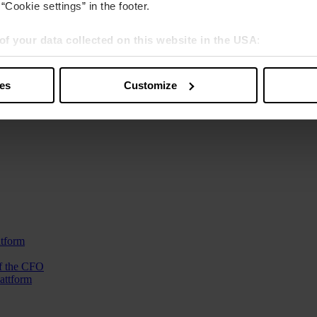
“Cookie settings” in the footer.
of your data collected on this website in the USA
:
s” you also agree that your data will be processed in the USA. T
y with a level of data protection that is inadequate by EU standar
ies
Customize
nen bevorzugten Format. Unsere Blog-Artikel bieten Einblicke in die 
sed by US authorities.
atform
f the CFO
attform