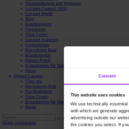
Veranstaltungen und Webinare
Lucanet Connect 2026
Lucanet World
Blog
Kundenstories
Newsroom
Trust Center
Lucanet Academy
Lernzentrum
Knowledge Base
Kundenportal
Partner-Portal
Kontaktieren Sie Sales
Preise
Warum Lucanet
Consent
Über uns
Innovations-Hub
Nachhaltigkeit
This website uses cookies
Trust Center
Kontaktieren Sie Sales
We use technically essential 
Preise
with which we generate aggre
advertising outside our websit
Demo vereinbaren
the cookies you select. If you