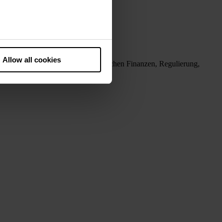
he European Court of Justice
ds. There is a particular risk
Allow all cookies
neuesten Entwicklungen in den Bereichen Finanzen, Regulierung,