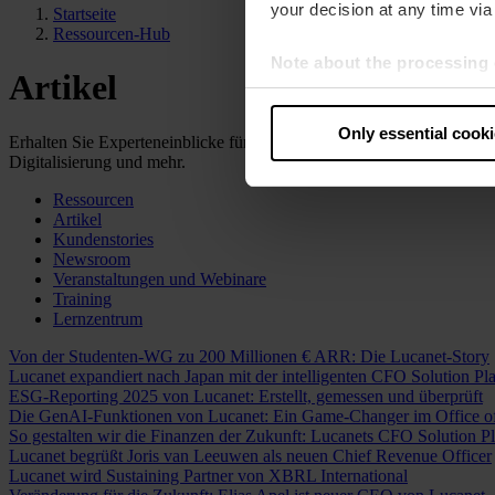
your decision at any time via 
Startseite
Ressourcen-Hub
Note about the processing 
Artikel
By clicking “Allow all cookie
judges the USA to be a countr
Only essential cook
Erhalten Sie Experteneinblicke für Ihr Unternehmen – in dem von Ih
that your data may be proces
Digitalisierung und mehr.
Ressourcen
Artikel
Kundenstories
Newsroom
Veranstaltungen und Webinare
Training
Lernzentrum
Von der Studenten-WG zu 200 Millionen € ARR: Die Lucanet-Story
Lucanet expandiert nach Japan mit der intelligenten CFO Solution Pl
ESG-Reporting 2025 von Lucanet: Erstellt, gemessen und überprüft
Die GenAI-Funktionen von Lucanet: Ein Game-Changer im Office o
So gestalten wir die Finanzen der Zukunft: Lucanets CFO Solution Pl
Lucanet begrüßt Joris van Leeuwen als neuen Chief Revenue Officer
Lucanet wird Sustaining Partner von XBRL International