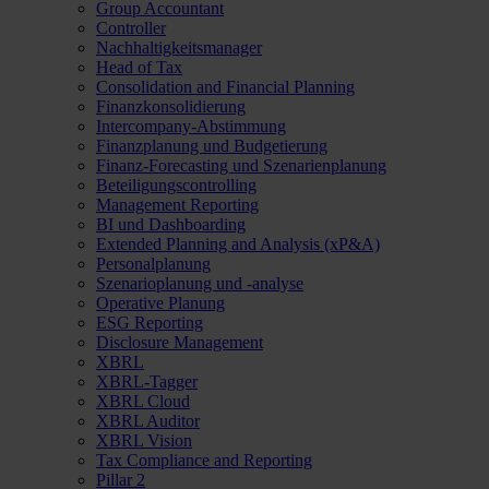
Group Accountant
Controller
Nachhaltigkeitsmanager
Head of Tax
Consolidation and Financial Planning
Finanzkonsolidierung
Intercompany-Abstimmung
Finanzplanung und Budgetierung
Finanz-Forecasting und Szenarienplanung
Beteiligungscontrolling
Management Reporting
BI und Dashboarding
Extended Planning and Analysis (xP&A)
Personalplanung
Szenarioplanung und -analyse
Operative Planung
ESG Reporting
Disclosure Management
XBRL
XBRL-Tagger
XBRL Cloud
XBRL Auditor
XBRL Vision
Tax Compliance and Reporting
Pillar 2