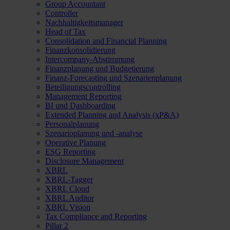
Group Accountant
Controller
Nachhaltigkeitsmanager
Head of Tax
Consolidation and Financial Planning
Finanzkonsolidierung
Intercompany-Abstimmung
Finanzplanung und Budgetierung
Finanz-Forecasting und Szenarienplanung
Beteiligungscontrolling
Management Reporting
BI und Dashboarding
Extended Planning and Analysis (xP&A)
Personalplanung
Szenarioplanung und -analyse
Operative Planung
ESG Reporting
Disclosure Management
XBRL
XBRL-Tagger
XBRL Cloud
XBRL Auditor
XBRL Vision
Tax Compliance and Reporting
Pillar 2