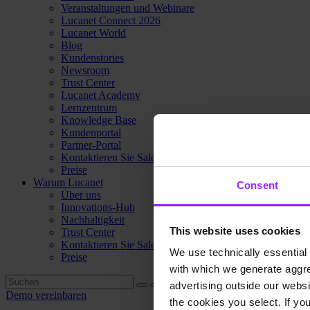
Veranstaltungen und Webinare
Lucanet Connect 2026
Lucanet World
Blog
Kundenstories
Newsroom
Trust Center
Lucanet Academy
Lernzentrum
Knowledge Base
Kundenportal
Partner-Portal
Kontaktieren Sie Sales
Preise
Warum Lucanet
Consent
Über uns
Innovations-Hub
Nachhaltigkeit
This website uses cookies
Trust Center
Kontaktieren Sie Sales
We use technically essential 
Preise
with which we generate aggre
advertising outside our websit
Demo vereinbaren
the cookies you select. If you