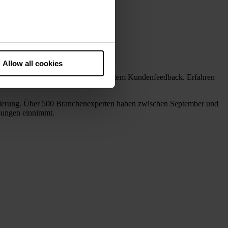
he European Court of Justice
ds. There is a particular risk
Allow all cookies
 mit Top-Platzierungen und begeistertem Kundenfeedback. Erfahren
idierung. Über 500 Branchenexperten haben zwischen September und
sungen einnimmt.