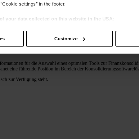
“Cookie settings” in the footer.
of your data collected on this website in the USA
:
s” you also agree that your data will be processed in the USA. T
 24
y with a level of data protection that is inadequate by EU standar
ies
Customize
sed by US authorities.
Lucanet überzeugt in der BARC The Financial Consolidation Survey 24
nformationen für die Auswahl eines optimalen Tools zur Finanzkonsol
net eine führende Position im Bereich der Konsolidierungssoftwarelö
isch zur Verfügung steht.