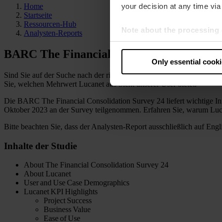
Home
your decision at any time via 
Startseite
Ressourcen-Hub
Note about the processing 
Analysten-Reports
By clicking “Allow all cookie
BARC The Financial Consolidation Survey
judges the USA to be a countr
Only essential cook
that your data may be proces
Sind Sie auf der Suche nach der richtigen Konsolidierungslösung? 
Sie, welchen Mehrwert Lucanet aus Sicht unserer User bietet.
Die BARC The Financial Consolidation Survey 24 liefert wichtige I
Oktober 2023 an der Survey teilgenommen. Erfahren Sie, warum Luca
Bitte beachten Sie, dass der Analysten-Report ausschließlich auf Engl
Inhalte der Studie
About The Financial Consolidation Survey 24
About Lucanet
User and Use Case Demographics
Lucanet KPI Highlights
Project Success
Business Value
Ease of Use