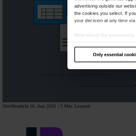
advertising outside our websit
the cookies you select. If you
your decision at any time via 
Note about the processing 
By clicking “Allow all cookie
judges the USA to be a countr
Only essential cook
that your data may be proces
Veröffentlicht 10. Juni 2026
| 5 Min. Lesezeit