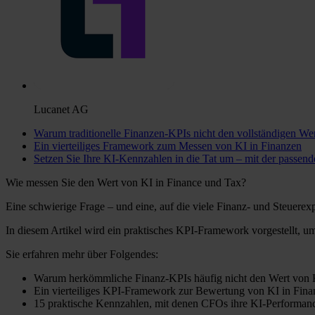
Lucanet AG
Warum traditionelle Finanzen-KPIs nicht den vollständigen Wer
Ein vierteiliges Framework zum Messen von KI in Finanzen
Setzen Sie Ihre KI-Kennzahlen in die Tat um – mit der passend
Wie messen Sie den Wert von KI in Finance und Tax?
Eine schwierige Frage – und eine, auf die viele Finanz- und Steuerex
In diesem Artikel wird ein praktisches KPI-Framework vorgestellt, u
Sie erfahren mehr über Folgendes:
Warum herkömmliche Finanz-KPIs häufig nicht den Wert von K
Ein vierteiliges KPI-Framework zur Bewertung von KI in Fina
15 praktische Kennzahlen, mit denen CFOs ihre KI-Performa