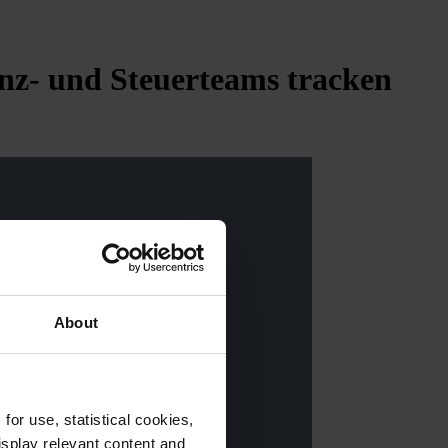
nz- und Steuerteams tracken
About
or use, statistical cookies,
splay relevant content and