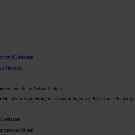
t von KI erfassen
en Plattform
perten keine klare Antwort haben.
m Sie bei der Evaluierung der Auswirkungen von KI in Ihrer Finanzorgan
I erfassen
nce
nce messen können