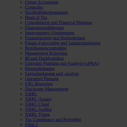
Group Accountant
Controller
Nachhaltigkeitsmanager
Head of Tax
Consolidation and Financial Planning
Finanzkonsolidierung
Intercompany-Abstimmung
Finanzplanung und Budgetierung
Finanz-Forecasting und Szenarienplanung
Beteiligungscontrolling
Management Reporting
BI und Dashboarding
Extended Planning and Analysis (xP&A)
Personalplanung
Szenarioplanung und -analyse
Operative Planung
ESG Reporting
Disclosure Management
XBRL
XBRL-Tagger
XBRL Cloud
XBRL Auditor
XBRL Vision
Tax Compliance and Reporting
Pillar 2