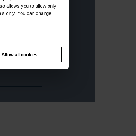
lso allows you to allow only
this only. You can change
he European Court of Justice
ds. There is a particular risk
Allow all cookies