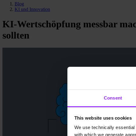
Blog
KI und Innovation
KI-Wertschöpfung messbar mach
sollten
Consent
This website uses cookies
We use technically essential 
with which we generate aggre