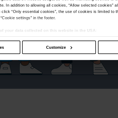
e. In addition to allowing all cookies, “Allow selected cookies” a
 click “Only essential cookies”, the use of cookies is limited to 
“Cookie settings” in the footer.
of your data collected on this website in the USA
:
s” you also agree that your data will be processed in the USA. T
y with a level of data protection that is inadequate by EU standar
ies
Customize
sed by US authorities.