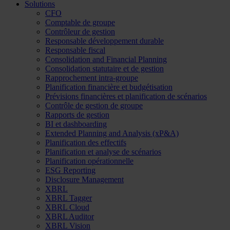
Solutions
CFO
Comptable de groupe
Contrôleur de gestion
Responsable développement durable
Responsable fiscal
Consolidation and Financial Planning
Consolidation statutaire et de gestion
Rapprochement intra-groupe
Planification financière et budgétisation
Prévisions financières et planification de scénarios
Contrôle de gestion de groupe
Rapports de gestion
BI et dashboarding
Extended Planning and Analysis (xP&A)
Planification des effectifs
Planification et analyse de scénarios
Planification opérationnelle
ESG Reporting
Disclosure Management
XBRL
XBRL Tagger
XBRL Cloud
XBRL Auditor
XBRL Vision