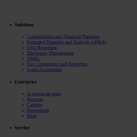
Solutions
Consolidation and Financial Planning
Extended Planning and Analysis (xP&A)
ESG Reporting
Disclosure Management
XBRL
Tax Compliance and Reporting
Lease Accounting
Entreprise
À propos de nous
Bureaux
Carrière
Partenariats
Blog
Service