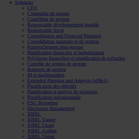
Solutions
CFO
Comptable de groupe
Contrôleur de gestion
Responsable développement durable
Responsable fiscal
Consolidation and Financial Planning
Consolidation statutaire et de gestion
Rapprochement intra-groupe
Planification financière et budgétisation
Prévisions financières et planification de scénarios
Contrôle de gestion de groupe
Rapports de gestion
BI et dashboarding
Extended Planning and Analysis (xP&A)
Planification des effectifs
Planification et analyse de scénarios
Planification opérationnelle
ESG Reporting
Disclosure Management
XBRL
XBRL Tagger
XBRL Cloud
XBRL Auditor
XBRL Vision