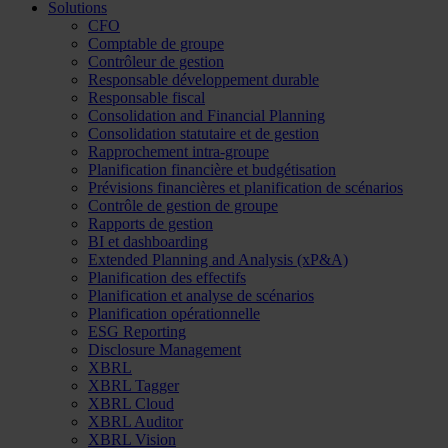
Solutions
CFO
Comptable de groupe
Contrôleur de gestion
Responsable développement durable
Responsable fiscal
Consolidation and Financial Planning
Consolidation statutaire et de gestion
Rapprochement intra-groupe
Planification financière et budgétisation
Prévisions financières et planification de scénarios
Contrôle de gestion de groupe
Rapports de gestion
BI et dashboarding
Extended Planning and Analysis (xP&A)
Planification des effectifs
Planification et analyse de scénarios
Planification opérationnelle
ESG Reporting
Disclosure Management
XBRL
XBRL Tagger
XBRL Cloud
XBRL Auditor
XBRL Vision