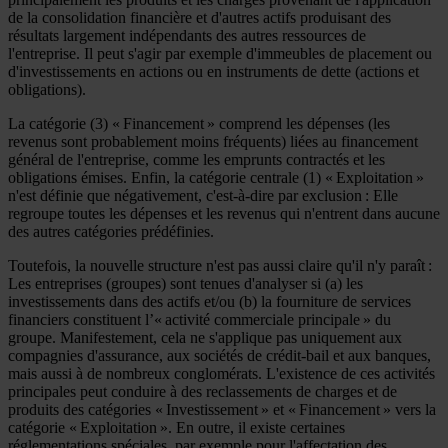
de la consolidation financière et d'autres actifs produisant des
résultats largement indépendants des autres ressources de
l'entreprise. Il peut s'agir par exemple d'immeubles de placement ou
d'investissements en actions ou en instruments de dette (actions et
obligations).
La catégorie (3) « Financement » comprend les dépenses (les
revenus sont probablement moins fréquents) liées au financement
général de l'entreprise, comme les emprunts contractés et les
obligations émises. Enfin, la catégorie centrale (1) « Exploitation »
n'est définie que négativement, c'est-à-dire par exclusion : Elle
regroupe toutes les dépenses et les revenus qui n'entrent dans aucune
des autres catégories prédéfinies.
Toutefois, la nouvelle structure n'est pas aussi claire qu'il n'y paraît :
Les entreprises (groupes) sont tenues d'analyser si (a) les
investissements dans des actifs et/ou (b) la fourniture de services
financiers constituent l’« activité commerciale principale » du
groupe. Manifestement, cela ne s'applique pas uniquement aux
compagnies d'assurance, aux sociétés de crédit-bail et aux banques,
mais aussi à de nombreux conglomérats. L'existence de ces activités
principales peut conduire à des reclassements de charges et de
produits des catégories « Investissement » et « Financement » vers la
catégorie « Exploitation ». En outre, il existe certaines
réglementations spéciales, par exemple pour l'affectation des