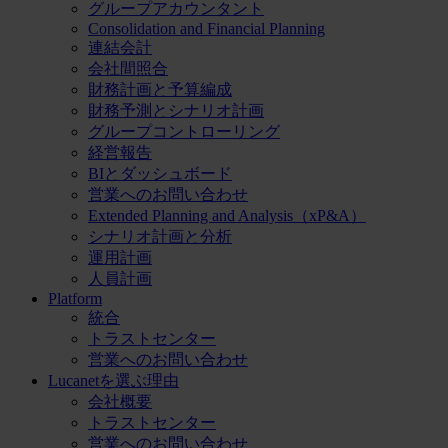
グループアカウンタント
Consolidation and Financial Planning
連結会計
会社間照合
財務計画と予算編成
財務予測とシナリオ計画
グループコントローリング
経営報告
BIとダッシュボード
営業へのお問い合わせ
Extended Planning and Analysis（xP&A）
シナリオ計画と分析
運用計画
人員計画
Platform
統合
トラストセンター
営業へのお問い合わせ
Lucanetを選ぶ理由
会社概要
トラストセンター
営業へのお問い合わせ