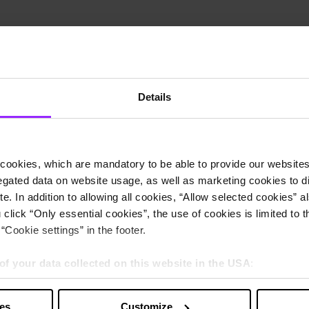
Details
みに関する一般情報をご覧いただけます。
cookies, which are mandatory to be able to provide our websites f
gated data on website usage, as well as marketing cookies to di
e. In addition to allowing all cookies, “Allow selected cookies” a
 click “Only essential cookies”, the use of cookies is limited to 
“Cookie settings” in the footer.
of your data collected on this website in the USA
:
s” you also agree that your data will be processed in the USA. T
y with a level of data protection that is inadequate by EU standar
ies
Customize