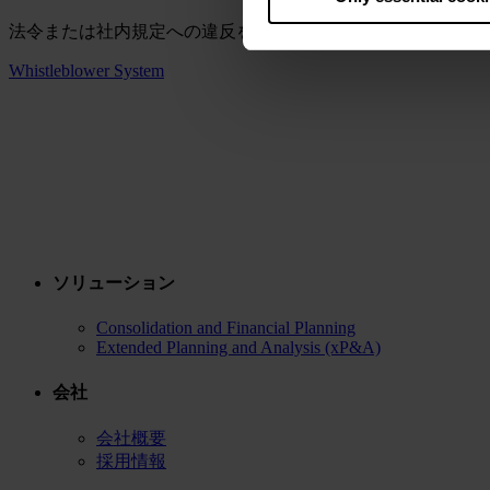
that your data may be proces
法令または社内規定への違反を報告されますか？内部告発シ
Whistleblower System
ソリューション
Consolidation and Financial Planning
Extended Planning and Analysis (xP&A)
会社
会社概要
採用情報