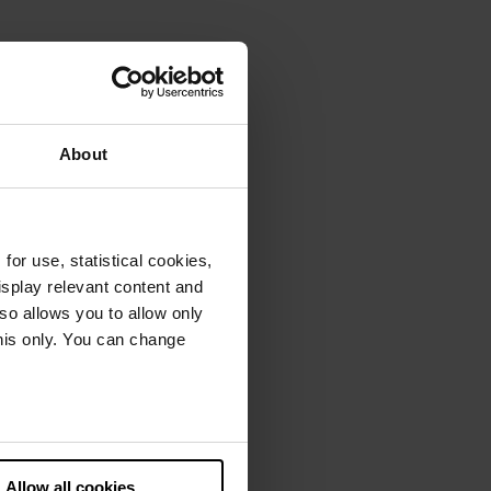
About
or use, statistical cookies,
splay relevant content and
lso allows you to allow only
this only. You can change
he European Court of Justice
ds. There is a particular risk
Allow all cookies