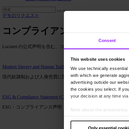
デモのリクエスト
コンプライアンス情報
Consent
Lucanet の公式声明を含む、コンプライアンスへの取り組
This website uses cookies
Modern Slavery and Human Trafficking Statement
We use technically essential 
with which we generate aggre
現代奴隷制および人身売買に関する声明
advertising outside our websit
the cookies you select. If you
your decision at any time via 
ESG & Compliance Statement (Code of Conduct)
ESG・コンプライアンス声明（行動規範）
Note about the processing 
By clicking “Allow all cookie
judges the USA to be a countr
Only essential cook