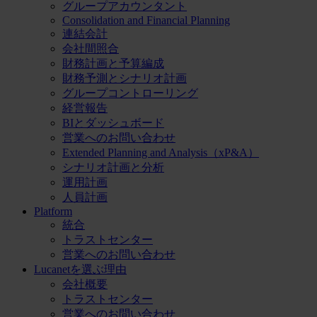
グループアカウンタント
Consolidation and Financial Planning
連結会計
会社間照合
財務計画と予算編成
財務予測とシナリオ計画
グループコントローリング
経営報告
BIとダッシュボード
営業へのお問い合わせ
Extended Planning and Analysis（xP&A）
シナリオ計画と分析
運用計画
人員計画
Platform
統合
トラストセンター
営業へのお問い合わせ
Lucanetを選ぶ理由
会社概要
トラストセンター
営業へのお問い合わせ