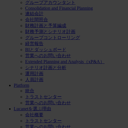
グループアカウンタント
Consolidation and Financial Planning
連結会計
会社間照合
財務計画と予算編成
財務予測とシナリオ計画
グループコントローリング
経営報告
BIとダッシュボード
営業へのお問い合わせ
Extended Planning and Analysis（xP&A）
シナリオ計画と分析
運用計画
人員計画
Platform
統合
トラストセンター
営業へのお問い合わせ
Lucanetを選ぶ理由
会社概要
トラストセンター
営業へのお問い合わせ