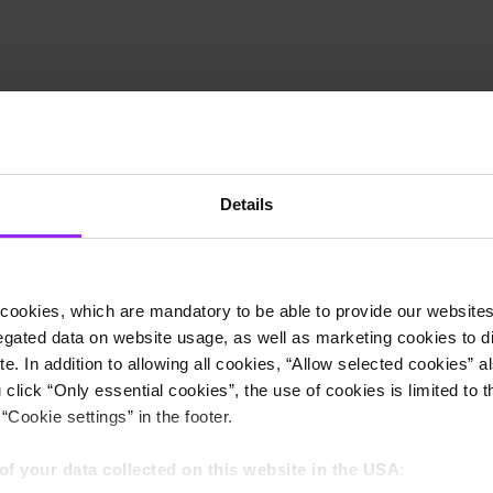
Details
cookies, which are mandatory to be able to provide our websites f
gated data on website usage, as well as marketing cookies to di
e. In addition to allowing all cookies, “Allow selected cookies” a
 click “Only essential cookies”, the use of cookies is limited to 
“Cookie settings” in the footer.
fice of the CFO
of your data collected on this website in the USA
: