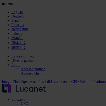
Italiano
English
Deutsch
Español
Français
Nederlands
Italiano
日本語
简体中文
繁體中文
Lavora con noi
Diventa partner
Login
Accesso partner
Accesso clienti
Integra l'intelligence nei flussi di lavoro con la CFO Solution Platfor
Soluzioni
CFO