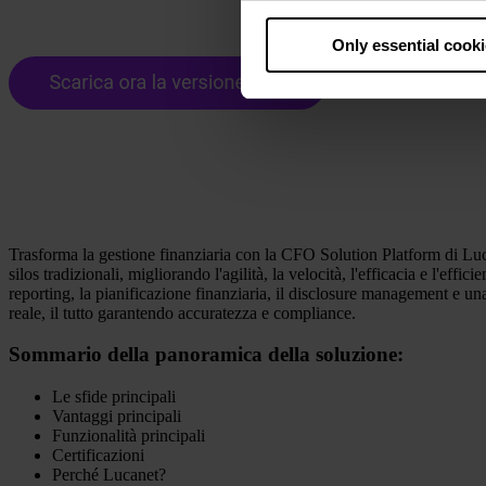
By clicking “Allow all cookie
judges the USA to be a countr
Only essential cook
that your data may be proces
Trasforma la gestione finanziaria con la CFO Solution Platform di Lucan
silos tradizionali, migliorando l'agilità, la velocità, l'efficacia e l'eff
reporting, la pianificazione finanziaria, il disclosure management e una
reale, il tutto garantendo accuratezza e compliance.
Sommario della panoramica della soluzione:
Le sfide principali
Vantaggi principali
Funzionalità principali
Certificazioni
Perché Lucanet?