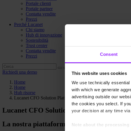
Portale clienti
Portale partner
Contatta vendite
Prezzi
Perché Lucanet
Chi siamo
Hub di innovazione
Sostenibilità
Trust center
Contatta vendite
Consent
Prezzi
Richiedi una demo
This website uses cookies
Home
We use technically essential 
Home
with which we generate aggre
Hub risorse
advertising outside our websit
Lucanet CFO Solution Platform
the cookies you select. If you
Lucanet CFO Solution Platform
your decision at any time via 
La nostra piattaforma intelligente per l'of
Note about the processing 