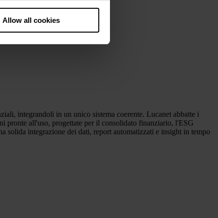
he European Court of Justice
ds. There is a particular risk
Allow all cookies
ziali, integrandoli in un unico sistema coerente. Lucanet abbatte i
ioni pronte all'uso, progettate per il consolidato finanziario, l'ESG
a solida integrazione dei dati, report automatizzati e insight in tempo