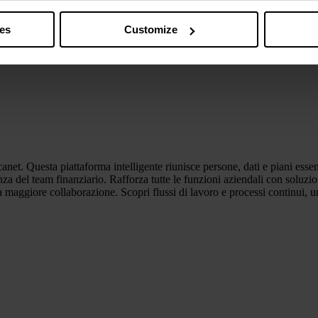
s” you also agree that your data will be processed in the USA. T
y with a level of data protection that is inadequate by EU standar
ies
Customize
sed by US authorities.
et. Questa piattaforma intelligente riunisce persone, dati e piani essen
icienza del team finanziario. Rafforza tutte le funzioni aziendali con soluz
 maggiore collaborazione. Scopri flussi di lavoro e processi continui, un