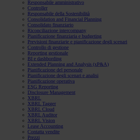
Responsabile amministrativo
Controller
Responsabile della Sostenibilità
Consolidation and Financial Planning
Consolidato finanziario
Riconciliazione intercompany
Pianificazione finanziaria e budgeting
Previsioni finanziarie e pianificazione degli scenari
Controllo di gestione
Reporting gestionale
BI e dashbording
Extended Planning and Analysis (xP&A)
Pianificazione del personale
Pianificazione degli scenari e analisi
Pianificazione operativa
ESG Reporting
Disclosure Management
XBRL
XBRL Tagger
XBRL Cloud
XBRL Auditor
XBRL Vision
Lease Accounting
Contatta vendite
Prezzi