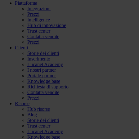
Piattaforma
Integrazioni
Prezzi
Intelligence
Hub di innovazione
Trust center
Contatta vendite
Prezzi
Clienti
Storie dei clienti
Inserimento
Lucanet Academy
I nostri partner
Portale partner
Knowledge base
Richiesta di supporto
Contatta vendite
Prezzi
Risorse
Hub risorse
Blog
Storie dei clienti
Trust center
Lucanet Academy
Knowledge base