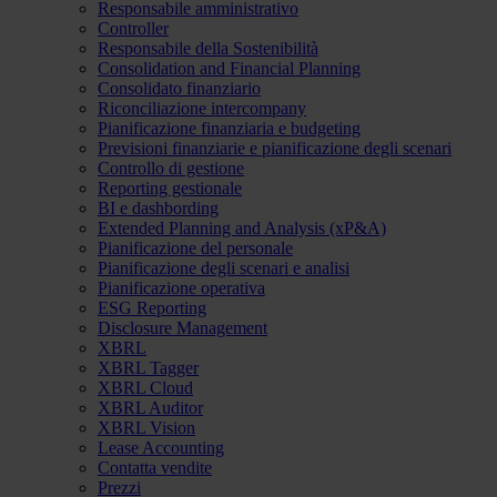
Responsabile amministrativo
Controller
Responsabile della Sostenibilità
Consolidation and Financial Planning
Consolidato finanziario
Riconciliazione intercompany
Pianificazione finanziaria e budgeting
Previsioni finanziarie e pianificazione degli scenari
Controllo di gestione
Reporting gestionale
BI e dashbording
Extended Planning and Analysis (xP&A)
Pianificazione del personale
Pianificazione degli scenari e analisi
Pianificazione operativa
ESG Reporting
Disclosure Management
XBRL
XBRL Tagger
XBRL Cloud
XBRL Auditor
XBRL Vision
Lease Accounting
Contatta vendite
Prezzi