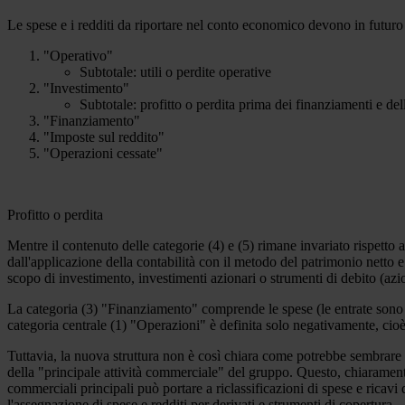
Le spese e i redditi da riportare nel conto economico devono in futuro e
"Operativo"
Subtotale: utili o perdite operative
"Investimento"
Subtotale: profitto o perdita prima dei finanziamenti e de
"Finanziamento"
"Imposte sul reddito"
"Operazioni cessate"
Profitto o perdita
Mentre il contenuto delle categorie (4) e (5) rimane invariato rispetto 
dall'applicazione della contabilità con il metodo del patrimonio netto e 
scopo di investimento, investimenti azionari o strumenti di debito (azi
La categoria (3) "Finanziamento" comprende le spese (le entrate sono 
categoria centrale (1) "Operazioni" è definita solo negativamente, cioè 
Tuttavia, la nuova struttura non è così chiara come potrebbe sembrare a p
della "principale attività commerciale" del gruppo. Questo, chiaramente
commerciali principali può portare a riclassificazioni di spese e ricav
l'assegnazione di spese e redditi per derivati e strumenti di copertura.