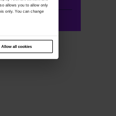
lso allows you to allow only
this only. You can change
he European Court of Justice
ds. There is a particular risk
Allow all cookies