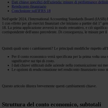
Dati chiave specifici dell'azienda: misure di performance def
Rendiconto finanziario
Conclusione sull'IFRS 18
Nell'aprile 2024, l'International Accounting Standards Board (IASB) h
1 con effetto per gli esercizi finanziari che iniziano a partire dal 1°
18. La prima applicazione avverrà in modo retroattivo, e ciò significa 
corrispondente dell'anno precedente. Di conseguenza, le misure per il 
Quindi quali sono i cambiamenti? Le principali modifiche rispetto all'
Per il conto economico verrà specificata per la prima volta una s
significative sui tipi di costo.
I dati chiave utilizzati dalle aziende nella comunicazione sui mer
Le opzioni di rendicontazione nel rendiconto finanziario sono st
Questo articolo illustra brevemente questi cambiamenti chiave.
Struttura del conto economico, subtotali