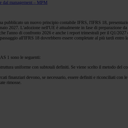
inite dal management – MPM
a pubblicato un nuovo principio contabile IFRS, l'IFRS 18, presentazion
 gennaio 2027. L'adozione nell'UE è attualmente in fase di preparazione d
che l'anno di confronto 2026 e anche i report trimestrali per il Q1/2027 d
passaggio all'IFRS 18 dovrebbero essere completate al più tardi entro l
IAS 1 sono le seguenti:
truttura uniforme con subtotali definiti. Se viene scelto il metodo del co
cati finanziari devono, se necessario, essere definiti e riconciliati con 
ate rimosse.