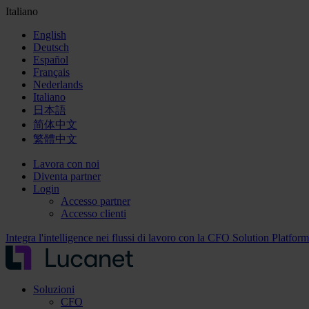
Italiano
English
Deutsch
Español
Français
Nederlands
Italiano
日本語
简体中文
繁體中文
Lavora con noi
Diventa partner
Login
Accesso partner
Accesso clienti
Integra l'intelligence nei flussi di lavoro con la CFO Solution Platfor
Soluzioni
CFO