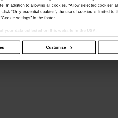
e. In addition to allowing all cookies, “Allow selected cookies” a
 click “Only essential cookies”, the use of cookies is limited to 
“Cookie settings” in the footer.
of your data collected on this website in the USA
:
s” you also agree that your data will be processed in the USA. T
y with a level of data protection that is inadequate by EU standar
ies
Customize
sed by US authorities.