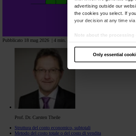
advertising outside our websit
the cookies you select. If you
your decision at any time via 
Note about the processing 
Pubblicato 18 mag 2026
| 4 min. di lettura
By clicking “Allow all cookie
judges the USA to be a countr
Only essential cook
that your data may be proces
Prof. Dr. Carsten Theile
Struttura del conto economico, subtotali
Metodo del costo totale o del costo di vendita