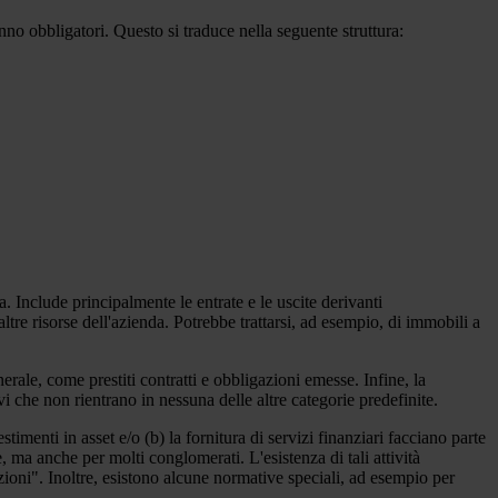
nno obbligatori. Questo si traduce nella seguente struttura:
. Include principalmente le entrate e le uscite derivanti
altre risorse dell'azienda. Potrebbe trattarsi, ad esempio, di immobili a
le, come prestiti contratti e obbligazioni emesse. Infine, la
i che non rientrano in nessuna delle altre categorie predefinite.
imenti in asset e/o (b) la fornitura di servizi finanziari facciano parte
 ma anche per molti conglomerati. L'esistenza di tali attività
zioni". Inoltre, esistono alcune normative speciali, ad esempio per