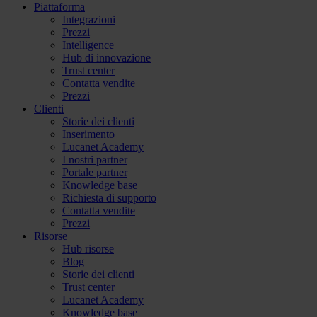
Piattaforma
Integrazioni
Prezzi
Intelligence
Hub di innovazione
Trust center
Contatta vendite
Prezzi
Clienti
Storie dei clienti
Inserimento
Lucanet Academy
I nostri partner
Portale partner
Knowledge base
Richiesta di supporto
Contatta vendite
Prezzi
Risorse
Hub risorse
Blog
Storie dei clienti
Trust center
Lucanet Academy
Knowledge base