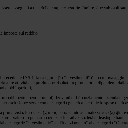
ssere assegnati a una delle cinque categorie. Inoltre, due subtotali sara
lle imposte sul reddito
al precedente IAS 1, la categoria (2) "Investimenti" è una nuova aggiunta
da altre attività che producono risultati in gran parte indipendenti dalle 
oni e obbligazioni).
probabilmente meno comuni) derivanti dal finanziamento aziendale genera
per esclusione: serve come categoria generica per tutte le spese e i ricav
rima vista: le società (gruppi) sono tenute ad analizzare se (a) gli invest
, non vale solo per compagnie assicurative, società di leasing e banche,
i dalle categorie "Investimento" e "Finanziamento" alla categoria "Opera