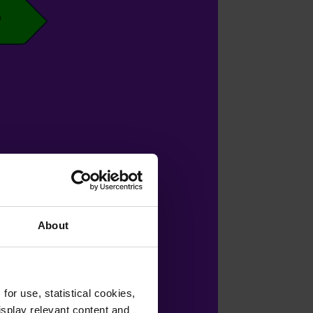
About
or use, statistical cookies,
splay relevant content and