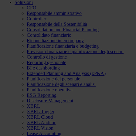
Soluzioni
CFO
Responsabile amministrativo
Controller
Responsabile della Sostenibilità
Consolidation and Financial Planning
Consolidato finanziario
Riconciliazione intercompany
Pianificazione finanziaria e budgeting
Previsioni finanziarie e pianificazione degli scenari
Controllo di gestione
Reporting gestionale
BI e dashbording
Extended Planning and Analysis (xP&A)
Pianificazione del personale
Pianificazione degli scenari e analisi
Pianificazione operativa
ESG Reporting
Disclosure Management
XBRL
XBRL Tagger
XBRL Cloud
XBRL Auditor
XBRL Vision
Lease Accounting