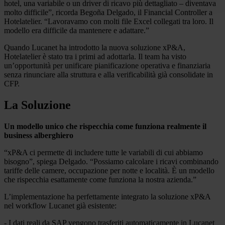
hotel, una variabile o un driver di ricavo più dettagliato – diventava
molto difficile”, ricorda Begoña Delgado, il Financial Controller a
Hotelatelier. “Lavoravamo con molti file Excel collegati tra loro. Il
modello era difficile da mantenere e adattare.”
Quando Lucanet ha introdotto la nuova soluzione xP&A,
Hotelatelier è stato tra i primi ad adottarla. Il team ha visto
un’opportunità per unificare pianificazione operativa e finanziaria
senza rinunciare alla struttura e alla verificabilità già consolidate in
CFP.
La Soluzione
Un modello unico che rispecchia come funziona realmente il
business alberghiero
“xP&A ci permette di includere tutte le variabili di cui abbiamo
bisogno”, spiega Delgado. “Possiamo calcolare i ricavi combinando
tariffe delle camere, occupazione per notte e località. È un modello
che rispecchia esattamente come funziona la nostra azienda.”
L’implementazione ha perfettamente integrato la soluzione xP&A
nel workflow Lucanet già esistente:
- I dati reali da SAP vengono trasferiti automaticamente in Lucanet