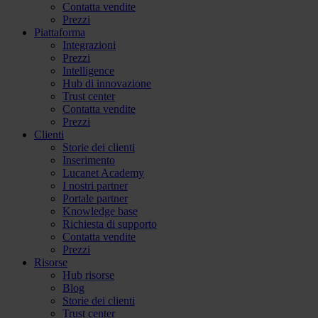
Contatta vendite
Prezzi
Piattaforma
Integrazioni
Prezzi
Intelligence
Hub di innovazione
Trust center
Contatta vendite
Prezzi
Clienti
Storie dei clienti
Inserimento
Lucanet Academy
I nostri partner
Portale partner
Knowledge base
Richiesta di supporto
Contatta vendite
Prezzi
Risorse
Hub risorse
Blog
Storie dei clienti
Trust center