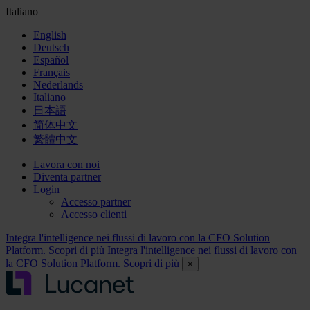
Italiano
English
Deutsch
Español
Français
Nederlands
Italiano
日本語
简体中文
繁體中文
Lavora con noi
Diventa partner
Login
Accesso partner
Accesso clienti
Integra l'intelligence nei flussi di lavoro con la CFO Solution
Platform. Scopri di più
Integra l'intelligence nei flussi di lavoro con
la CFO Solution Platform. Scopri di più
×