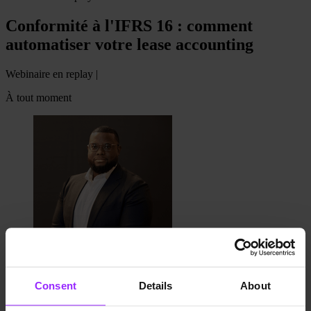
Conformité à l'IFRS 16 : comment
automatiser votre lease accounting
Webinaire en replay |
À tout moment
Mickael Amoussou
Consent
Details
About
Sales Engineer, Lucanet France