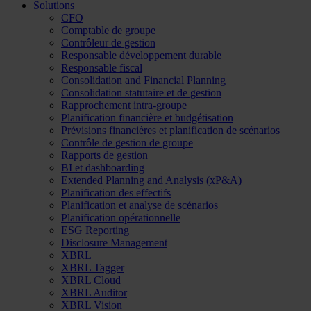
Solutions
CFO
Comptable de groupe
Contrôleur de gestion
Responsable développement durable
Responsable fiscal
Consolidation and Financial Planning
Consolidation statutaire et de gestion
Rapprochement intra-groupe
Planification financière et budgétisation
Prévisions financières et planification de scénarios
Contrôle de gestion de groupe
Rapports de gestion
BI et dashboarding
Extended Planning and Analysis (xP&A)
Planification des effectifs
Planification et analyse de scénarios
Planification opérationnelle
ESG Reporting
Disclosure Management
XBRL
XBRL Tagger
XBRL Cloud
XBRL Auditor
XBRL Vision