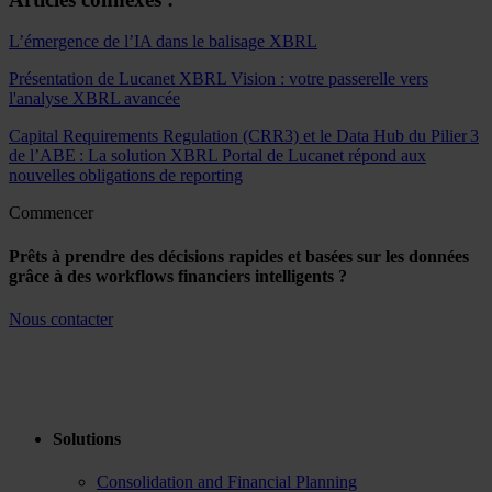
L’émergence de l’IA dans le balisage XBRL
Présentation de Lucanet XBRL Vision : votre passerelle vers
l'analyse XBRL avancée
Capital Requirements Regulation (CRR3) et le Data Hub du Pilier 3
de l’ABE : La solution XBRL Portal de Lucanet répond aux
nouvelles obligations de reporting
Commencer
Prêts à prendre des décisions rapides et basées sur les données
grâce à des workflows financiers intelligents ?
Nous contacter
Solutions
Consolidation and Financial Planning