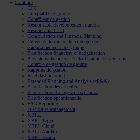
Solutions
CFO
Comptable de groupe
Contrôleur de gestion
Responsable développement durable
Responsable fiscal
Consolidation and Financial Planning
Consolidation statutaire et de gestion
Rapprochement intra-groupe
Planification financière et budgétisation
Prévisions financières et planification de scénarios
Contrôle de gestion de groupe
Rapports de gestion
BI et dashboarding
Extended Planning and Analysis (xP&A)
Planification des effectifs
Planification et analyse de scénarios
Planification opérationnelle
ESG Reporting
Disclosure Management
XBRL
XBRL Tagger
XBRL Cloud
XBRL Auditor
XBRL Vision