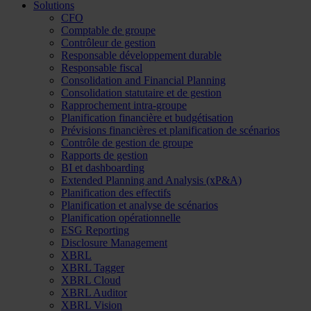
Solutions
CFO
Comptable de groupe
Contrôleur de gestion
Responsable développement durable
Responsable fiscal
Consolidation and Financial Planning
Consolidation statutaire et de gestion
Rapprochement intra-groupe
Planification financière et budgétisation
Prévisions financières et planification de scénarios
Contrôle de gestion de groupe
Rapports de gestion
BI et dashboarding
Extended Planning and Analysis (xP&A)
Planification des effectifs
Planification et analyse de scénarios
Planification opérationnelle
ESG Reporting
Disclosure Management
XBRL
XBRL Tagger
XBRL Cloud
XBRL Auditor
XBRL Vision