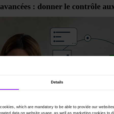
avancées : donner le contrôle aux
Details
cookies, which are mandatory to be able to provide our websites f
gated data on website usage, as well as marketing cookies to di