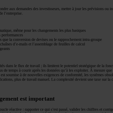
ndre aux demandes des investisseurs, mettre à jour les prévisions ou inté
e l’entreprise.
formatique, même pour les changements les plus basiques
s performances
s que la conversion de devises ou le rapprochement intra-groupe
chaînes d’e-mails et l’assemblage de feuilles de calcul
igeants
s dans le flux de travail ; ils limitent le potentiel stratégique de la fon
us de temps à courir après les données qu’à les exploiter. À mesure que l
est soumise à de nouvelles exigences de conformité, les systèmes obsol
ifications, plus de travail manuel. La complexité devient une taxe sur la 
ngement est important
le réactive : rapporter ce qui s’est passé, valider les chiffres et corrig