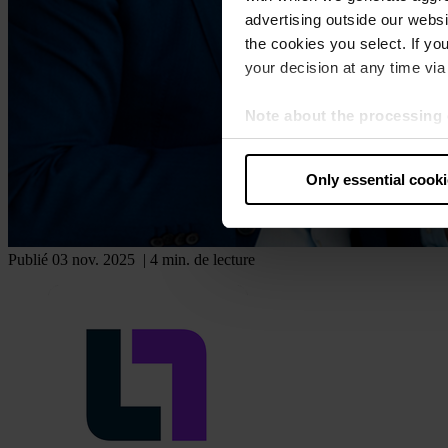
advertising outside our websit
the cookies you select. If you
your decision at any time via 
Note about the processing 
By clicking “Allow all cookie
judges the USA to be a countr
Only essential cook
that your data may be proces
Publié 03 nov. 2025
| 4 min. de lecture