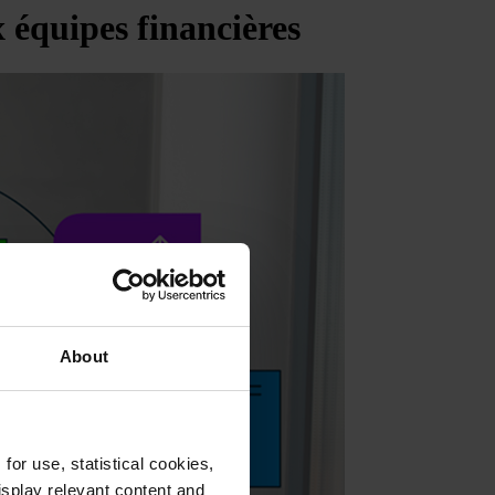
 équipes financières
About
or use, statistical cookies,
splay relevant content and