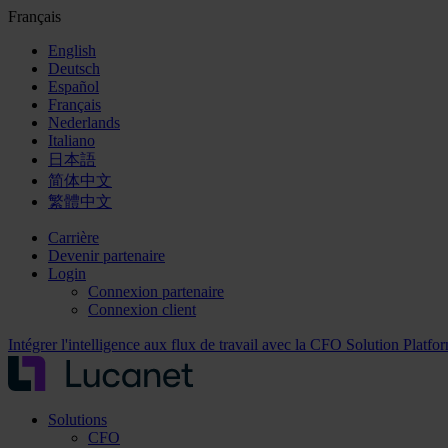
Français
English
Deutsch
Español
Français
Nederlands
Italiano
日本語
简体中文
繁體中文
Carrière
Devenir partenaire
Login
Connexion partenaire
Connexion client
Intégrer l'intelligence aux flux de travail avec la CFO Solution Platfo
Solutions
CFO