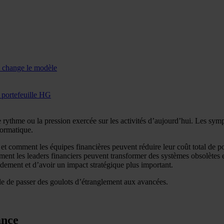
t change le modèle
e portefeuille HG
rythme ou la pression exercée sur les activités d’aujourd’hui. Les symptô
formatique.
et comment les équipes financières peuvent réduire leur coût total de p
nt les leaders financiers peuvent transformer des systèmes obsolètes et
idement et d’avoir un impact stratégique plus important.
cile de passer des goulots d’étranglement aux avancées.
ance