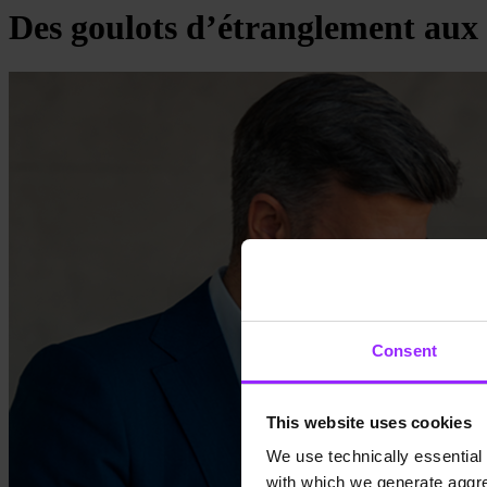
Des goulots d’étranglement aux 
Consent
This website uses cookies
We use technically essential 
with which we generate aggre