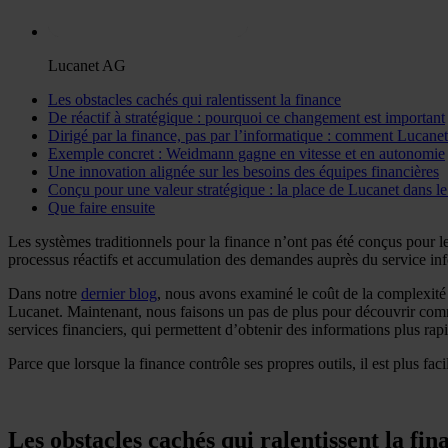
Lucanet AG
Les obstacles cachés qui ralentissent la finance
De réactif à stratégique : pourquoi ce changement est important
Dirigé par la finance, pas par l’informatique : comment Lucane
Exemple concret : Weidmann gagne en vitesse et en autonomie
Une innovation alignée sur les besoins des équipes financières
Conçu pour une valeur stratégique : la place de Lucanet dans l
Que faire ensuite
Les systèmes traditionnels pour la finance n’ont pas été conçus pour le 
processus réactifs et accumulation des demandes auprès du service in
Dans notre
dernier blog
, nous avons examiné le coût de la complexité 
Lucanet. Maintenant, nous faisons un pas de plus pour découvrir comme
services financiers, qui permettent d’obtenir des informations plus rap
Parce que lorsque la finance contrôle ses propres outils, il est plus fa
Les obstacles cachés qui ralentissent la fin