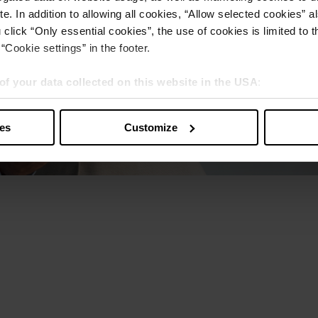
e. In addition to allowing all cookies, “Allow selected cookies” a
 click “Only essential cookies”, the use of cookies is limited to 
“Cookie settings” in the footer.
of your data collected on this website in the USA
:
s” you also agree that your data will be processed in the USA. T
y with a level of data protection that is inadequate by EU standar
ies
Customize
sed by US authorities.