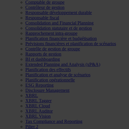
Comptable de groupe
Contrôleur de gestion
Responsable développement durable
Responsable fiscal
Consolidation and Financial Planning
Consolidation statutaire et de gestion
Rapprochement intra-groupe
Planification financière et budgétisation
Prévisions financières et planification de scénarios
Contrôle de gestion de groupe
Rapports de gestion
BI et dashboarding
Extended Planning and Analysis (xP&A)
Planification des effectifs
Planification et analyse de scénarios
Planification opérationnelle
ESG Reporting
Disclosure Management
XBRL
XBRL Tagger
XBRL Cloud
XBRL Auditor
XBRL Vision
Tax Compliance and Reporting
Pilier 2