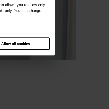
lso allows you to allow only
this only. You can change
he European Court of Justice
ds. There is a particular risk
Allow all cookies