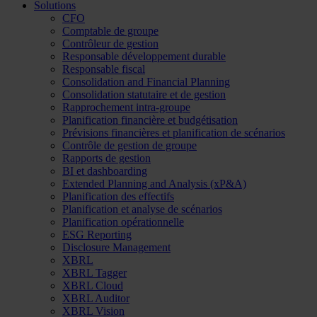
Solutions
CFO
Comptable de groupe
Contrôleur de gestion
Responsable développement durable
Responsable fiscal
Consolidation and Financial Planning
Consolidation statutaire et de gestion
Rapprochement intra-groupe
Planification financière et budgétisation
Prévisions financières et planification de scénarios
Contrôle de gestion de groupe
Rapports de gestion
BI et dashboarding
Extended Planning and Analysis (xP&A)
Planification des effectifs
Planification et analyse de scénarios
Planification opérationnelle
ESG Reporting
Disclosure Management
XBRL
XBRL Tagger
XBRL Cloud
XBRL Auditor
XBRL Vision