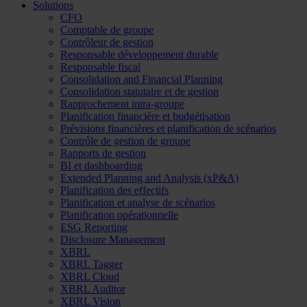
Solutions
CFO
Comptable de groupe
Contrôleur de gestion
Responsable développement durable
Responsable fiscal
Consolidation and Financial Planning
Consolidation statutaire et de gestion
Rapprochement intra-groupe
Planification financière et budgétisation
Prévisions financières et planification de scénarios
Contrôle de gestion de groupe
Rapports de gestion
BI et dashboarding
Extended Planning and Analysis (xP&A)
Planification des effectifs
Planification et analyse de scénarios
Planification opérationnelle
ESG Reporting
Disclosure Management
XBRL
XBRL Tagger
XBRL Cloud
XBRL Auditor
XBRL Vision