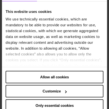
Accueil
Clients
This website uses cookies
Témoignages clients
We use technically essential cookies, which are
mandatory to be able to provide our websites for use,
Témoignage client
statistical cookies, with which we generate aggregated
data on website usage, as well as marketing cookies to
Internaliser la création des rapports annuels
display relevant content and advertising outside our
Étude de cas Groupe Hagedorn
website. In addition to allowing all cookies, “Allow
selected cookies” also allows you to allow only the
Le groupe Hagedorn ne souhaitait plus externaliser la préparation de
cookies you select. If you click “Only essential cookies”,
ses rapports annuels, mais les créer en interne de manière efficace et
the use of cookies is limited to this only. You can change
transparente. Un défi réussi pour le groupe, qui a misé sur le logiciel
your decision at any time via “Cookie settings” in the
de Disclosure management de Lucanet !
Allow all cookies
footer.
À propos
Industrie
Construction and real estate industry
Note about the processing of your data collected on
Customize
Activités principales
Démolition
this website in the USA
:
Siège
Gütersloh, Germany
By clicking “Allow all cookies” you also agree that your
Employés
1 200
Only essential cookies
Web
Site de Groupe Hagedorn
data will be processed in the USA. The European Court