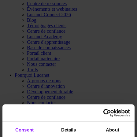
Centre de ressources
Événements et webinaires
Lucanet Connect 2026
Blog
Témoignages clients
Centre de confiance
Lucanet Academy
Centre d'apprentissage
Base de connaissances
Portail client
Portail partenaire
Nous contacter
Tarifs
Pourquoi Lucanet
À propos de nous
Centre d'innovation
Développement durable
Centre de confiance
Nous contacter
Tarifs
Demander une démo
Consent
Details
About
Home