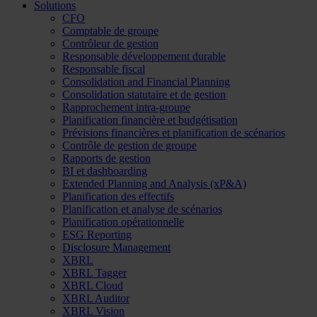
Solutions
CFO
Comptable de groupe
Contrôleur de gestion
Responsable développement durable
Responsable fiscal
Consolidation and Financial Planning
Consolidation statutaire et de gestion
Rapprochement intra-groupe
Planification financière et budgétisation
Prévisions financières et planification de scénarios
Contrôle de gestion de groupe
Rapports de gestion
BI et dashboarding
Extended Planning and Analysis (xP&A)
Planification des effectifs
Planification et analyse de scénarios
Planification opérationnelle
ESG Reporting
Disclosure Management
XBRL
XBRL Tagger
XBRL Cloud
XBRL Auditor
XBRL Vision