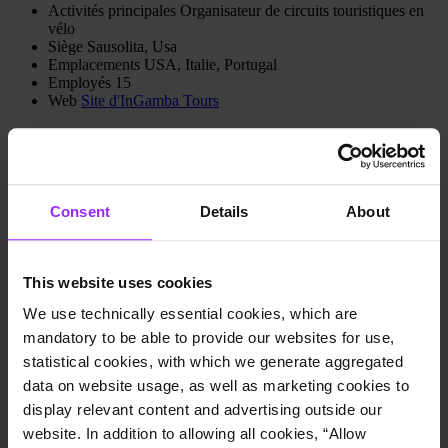
Activités principales
Organisateur de circuits touristiques en
vélo
Siège
Sausolita, Usa
Emplacements
USA, Italie, Portugal
Employés
15
Web
Site d'InGamba Tours
Cas d'utilisation
Consolidation financière
Planification financière et budgétaire
Suivi et rapports de gestion
Consent
Details
About
InGamba Tours utilise le logiciel de pilotage de la performance
financière Lucanet pour :
This website uses cookies
Consolidation facilitée des rapports de différentes régions
géographiques
We use technically essential cookies, which are
Reporting financiers mensuels et annuels
mandatory to be able to provide our websites for use,
Suivi des données réelles et comparaison avec les données
statistical cookies, with which we generate aggregated
prévisionnelles
data on website usage, as well as marketing cookies to
A propos de InGamba Tours
display relevant content and advertising outside our
website. In addition to allowing all cookies, “Allow
InGamba Tours est une agence de voyages spécialisée dans la