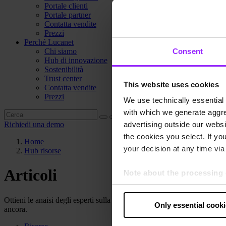
Portale clienti
Portale partner
Contatta vendite
Prezzi
Perché Lucanet
Chi siamo
Consent
Hub di innovazione
Sostenibilità
Trust center
This website uses cookies
Contatta vendite
Prezzi
We use technically essential 
with which we generate aggre
Richiedi una demo
advertising outside our websit
the cookies you select. If you
Home
your decision at any time via 
Hub risorse
Articoli
Note about the processing 
By clicking “Allow all cookie
judges the USA to be a countr
Ottieni le anaisi degli esperti sulla tua attività, nel formato che prefe
Only essential cook
ancora.
that your data may be proces