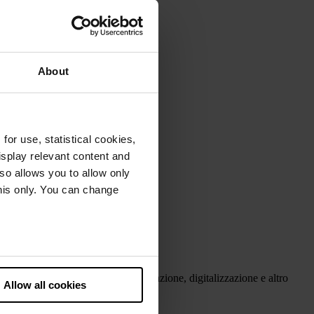
About
or use, statistical cookies,
splay relevant content and
lso allows you to allow only
this only. You can change
he European Court of Justice
ds. There is a particular risk
ità in materia di finanza, regolamentazione, digitalizzazione e altro
Allow all cookies