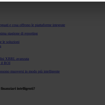
guati e cosa offrono le piattaforme integrate
sima stagione di reporting
e le soluzioni
a
nalisi XBRL avanzata
e il ROI
 possono muoversi in modo più intelligente
inanziari intelligenti?