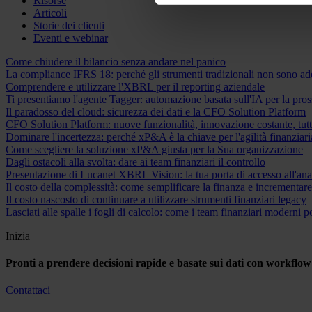
Risorse
Articoli
Storie dei clienti
Eventi e webinar
Come chiudere il bilancio senza andare nel panico
La compliance IFRS 18: perché gli strumenti tradizionali non sono ade
Comprendere e utilizzare l'XBRL per il reporting aziendale
Ti presentiamo l'agente Tagger: automazione basata sull'IA per la pros
Il paradosso del cloud: sicurezza dei dati e la CFO Solution Platform
CFO Solution Platform: nuove funzionalità, innovazione costante, tutt
Dominare l'incertezza: perché xP&A è la chiave per l'agilità finanziari
Come scegliere la soluzione xP&A giusta per la Sua organizzazione
Dagli ostacoli alla svolta: dare ai team finanziari il controllo
Presentazione di Lucanet XBRL Vision: la tua porta di accesso all'a
Il costo della complessità: come semplificare la finanza e incrementar
Il costo nascosto di continuare a utilizzare strumenti finanziari legacy
Lasciati alle spalle i fogli di calcolo: come i team finanziari moderni
Inizia
Pronti a prendere decisioni rapide e basate sui dati con workflow f
Contattaci