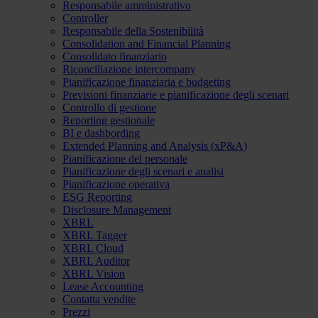
Responsabile amministrativo
Controller
Responsabile della Sostenibilità
Consolidation and Financial Planning
Consolidato finanziario
Riconciliazione intercompany
Pianificazione finanziaria e budgeting
Previsioni finanziarie e pianificazione degli scenari
Controllo di gestione
Reporting gestionale
BI e dashbording
Extended Planning and Analysis (xP&A)
Pianificazione del personale
Pianificazione degli scenari e analisi
Pianificazione operativa
ESG Reporting
Disclosure Management
XBRL
XBRL Tagger
XBRL Cloud
XBRL Auditor
XBRL Vision
Lease Accounting
Contatta vendite
Prezzi