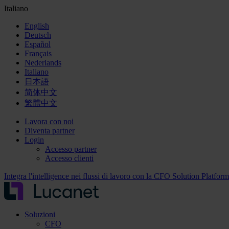
Italiano
English
Deutsch
Español
Français
Nederlands
Italiano
日本語
简体中文
繁體中文
Lavora con noi
Diventa partner
Login
Accesso partner
Accesso clienti
Integra l'intelligence nei flussi di lavoro con la CFO Solution Platfor
Soluzioni
CFO