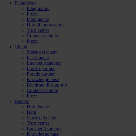
Piattaforma
Integrazioni
Prezzi
Intelligence
Hub di innovazione
Trust center
Contatta vendite
Prezzi
Clienti
Storie dei clienti
Inserimento
Lucanet Academy
I nostri partner
Portale partner
Knowledge base
Richiesta di supporto
Contatta vendite
Prezzi
Risorse
Hub risorse
Blog
Storie dei clienti
Trust center
Lucanet Academy
Knowledge base