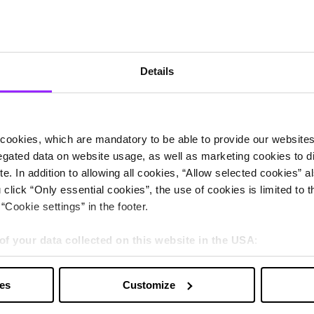
Details
cookies, which are mandatory to be able to provide our websites f
gated data on website usage, as well as marketing cookies to di
e. In addition to allowing all cookies, “Allow selected cookies” a
 click “Only essential cookies”, the use of cookies is limited to 
“Cookie settings” in the footer.
of your data collected on this website in the USA
:
s” you also agree that your data will be processed in the USA. T
y with a level of data protection that is inadequate by EU standar
risci. Gli articoli del nostro blog offrono approfondimenti sulle ultime nov
ies
Customize
sed by US authorities.