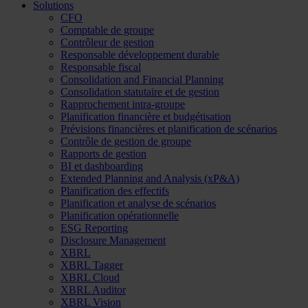
Solutions
CFO
Comptable de groupe
Contrôleur de gestion
Responsable développement durable
Responsable fiscal
Consolidation and Financial Planning
Consolidation statutaire et de gestion
Rapprochement intra-groupe
Planification financière et budgétisation
Prévisions financières et planification de scénarios
Contrôle de gestion de groupe
Rapports de gestion
BI et dashboarding
Extended Planning and Analysis (xP&A)
Planification des effectifs
Planification et analyse de scénarios
Planification opérationnelle
ESG Reporting
Disclosure Management
XBRL
XBRL Tagger
XBRL Cloud
XBRL Auditor
XBRL Vision