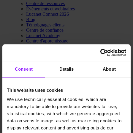
Centre de ressources
Événements et webinaires
Lucanet Connect 2026
Blog
Témoignages clients
Centre de confiance
Lucanet Academy
Centre d'apprentissage
Base de connaissances
Portail client
Portail partenaire
Nous contacter
Tarifs
Consent
Details
About
Pourquoi Lucanet
À propos de nous
Centre d'innovation
Développement durable
This website uses cookies
Centre de confiance
We use technically essential cookies, which are
Nous contacter
Tarifs
mandatory to be able to provide our websites for use,
statistical cookies, with which we generate aggregated
data on website usage, as well as marketing cookies to
Demander une démo
display relevant content and advertising outside our
Home