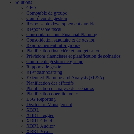
Solutions
CFO
Comptable de groupe
Contrôleur de gestion
Responsable développement durable
Responsable fiscal
Consolidation and Financial Planning
Consolidation statutaire et de gestion
Rapprochement intra-groupe
Planification financière et budgétisation
Prévisions financières et planification de scénarios
Contrôle de gestion de groupe
Rapports de gestion
BI et dashboarding
Extended Planning and Analysis (xP&A)
Planification des effectifs
Planification et analyse de scénarios
Planification opérationnelle
ESG Reporting
Disclosure Management
XBRL
XBRL Tagger
XBRL Cloud
XBRL Auditor
XBRL Vision