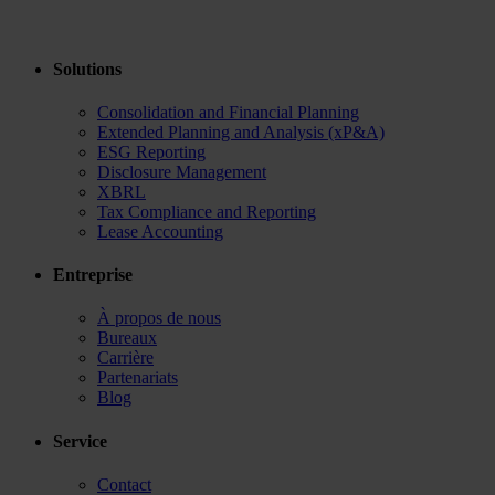
Solutions
Consolidation and Financial Planning
Extended Planning and Analysis (xP&A)
ESG Reporting
Disclosure Management
XBRL
Tax Compliance and Reporting
Lease Accounting
Entreprise
À propos de nous
Bureaux
Carrière
Partenariats
Blog
Service
Contact