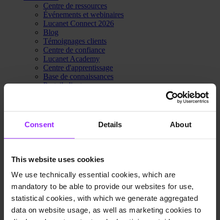
Centre de ressources
Événements et webinaires
Lucanet Connect 2026
Blog
Témoignages clients
Centre de confiance
Lucanet Academy
Centre d'apprentissage
Base de connaissances
Portail client
Portail partenaire
Nous contacter
Tarifs
Pourquoi Lucanet
Consent
Details
About
À propos de nous
Centre d'innovation
Développement durable
Centre de confiance
This website uses cookies
Nous contacter
Tarifs
We use technically essential cookies, which are
mandatory to be able to provide our websites for use,
statistical cookies, with which we generate aggregated
Demander une démo
data on website usage, as well as marketing cookies to
Accueil