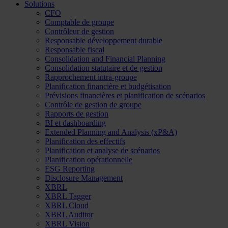
Solutions
CFO
Comptable de groupe
Contrôleur de gestion
Responsable développement durable
Responsable fiscal
Consolidation and Financial Planning
Consolidation statutaire et de gestion
Rapprochement intra-groupe
Planification financière et budgétisation
Prévisions financières et planification de scénarios
Contrôle de gestion de groupe
Rapports de gestion
BI et dashboarding
Extended Planning and Analysis (xP&A)
Planification des effectifs
Planification et analyse de scénarios
Planification opérationnelle
ESG Reporting
Disclosure Management
XBRL
XBRL Tagger
XBRL Cloud
XBRL Auditor
XBRL Vision