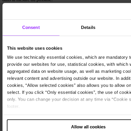
Planification
Planification intégrée
Consent
Details
De la gestion stratégique de l’entreprise au financement réussi : un
modèle financier permettant de simuler la planification intégrée de
l’entreprise est un outil indispensable et constitue la base d’un
This website uses cookies
reporting continu et transparent à l’intention des parties prenantes
internes et externes.
We use technically essential cookies, which are mandatory t
provide our websites for use, statistical cookies, with which
aggregated data on website usage, as well as marketing cook
Reporting
relevant content and advertising outside our website. In additi
Reporting ESG et de durabilité
cookies, “Allow selected cookies” also allows you to allow o
CSRD, EU-Taxonomie, LkSG & Co. - Nous vous soutenons dans
select. If you click “Only essential cookies”, the use of cookie
la mise en œuvre des exigences réglementaires dans le domaine du
only. You can change your decision at any time via “Cookie se
reporting de durabilité. Notre gamme de prestations s'étend des
footer.
ateliers de base à l'introduction et à l'optimisation des processus de
reporting ESG.
Note about the processing of your data collected on this 
Allow all cookies
USA
: